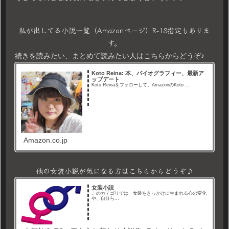
私が出してる小説一覧（Amazonページ）R-18指定もありま
す。
続きを読みたい、まとめて読みたい人はこちらからどうぞ♪
Koto Reina: 本、バイオグラフィー、最新ア
ップデート
Koto Reinaをフォローして、AmazonのKoto ...
Amazon.co.jp
他の女装小説が気になる方はこちらからどうぞ♪
女装小説
このカテゴリでは、女装をきっかけに生まれる心の変化
や、自分ら...