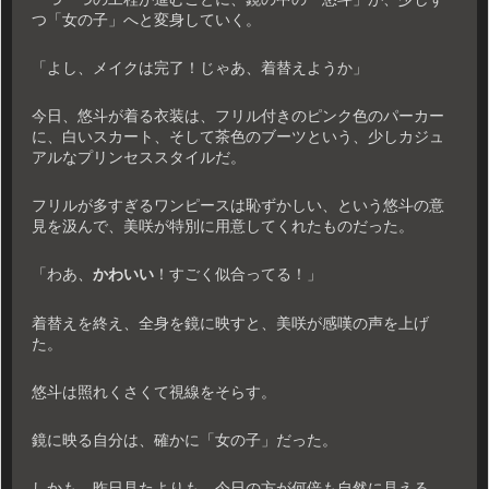
つ「女の子」へと変身していく。
「よし、メイクは完了！じゃあ、着替えようか」
今日、悠斗が着る衣装は、フリル付きのピンク色のパーカー
に、白いスカート、そして茶色のブーツという、少しカジュ
アルなプリンセススタイルだ。
フリルが多すぎるワンピースは恥ずかしい、という悠斗の意
見を汲んで、美咲が特別に用意してくれたものだった。
「わあ、
かわいい
！すごく似合ってる！」
着替えを終え、全身を鏡に映すと、美咲が感嘆の声を上げ
た。
悠斗は照れくさくて視線をそらす。
鏡に映る自分は、確かに「女の子」だった。
しかも、昨日見たよりも、今日の方が何倍も自然に見える。