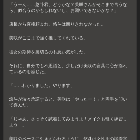
「うーん……悠斗君、どうかな？美咲さんがそこまで言うな
ら、似合うのかもしれないし、お願いできないかな？」
店長から直接頼まれ、悠斗は断りきれなかった。
美咲がここまで強く推してくれている。
彼女の期待を裏切るのも悪い気がした。
それに、自分でも不思議と、少しだけ美咲の言葉に心が揺れ
ているのを感じた。
「……わかりました。やります」
悠斗が渋々承諾すると、美咲は「やったー！」と両手を叩い
て喜んだ。
「じゃあ、さっそく試着してみようよ！メイクも軽く練習し
よう！」
美咲のペースに引きずられるように、悠斗は女性用の試着室