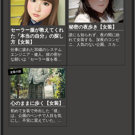
秘密の夜歩き【女装】
セーラー服が教えてくれ
誰にも知られず、夜の闇に紛
た「本当の自分」の探し
れて女装する。深夜のコンビ
方【女装】
ニ、人気のない公園。スカー
トが風になびく感覚と、バレ
仕事に疲れた30歳のシステム
るかもしれないという不安が
エンジニア・健人。彼の密か
同居する、秘密と解放の女装
な願いは「セーラー服を着る
ショートストーリー。
こと」。女装スタジオでの初
体験を通じ、彼は“もう一人の
女装小説
自分”と出会う――。
心のままに歩く【女装】
初めて女装で外出した「彼」
は、公園のベンチで人目を気
にし、不安に震えていた。し
かし、一人の少女からかけら
れた言葉が、彼の心を大きく
変える。自己肯定と心の解放