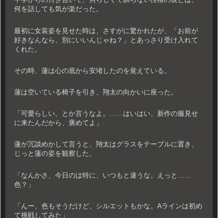
何を話しても気が楽だった。
最初に女装姿を見せた時は、さすがに驚かれたが、「お前が
好きなんなら、別にいいんじゃね？」とあっさり受け入れて
くれた。
その時、蓮は心の底から安堵したのを覚えている。
蓮は空いている椅子を引き、翔太の向かいに座った。
「可愛らしい、とか言うなよ。……はいはい、新作の服見せ
に来たんだから、褒めてよ」
蓮が冗談めかして言うと、翔太はグラスをテーブルに置き、
じっと蓮の姿を観察した。
「なんかさ、今日のは特に、いつもと違うな。えっと……
色？」
「んー、色もそうだけど、シルエットもかな。Aラインは初め
て挑戦してみた」