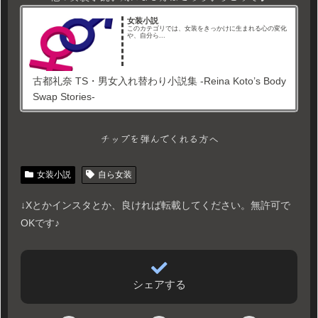
女装小説
このカテゴリでは、女装をきっかけに生まれる心の変化
や、自分ら...
古都礼奈 TS・男女入れ替わり小説集 -Reina Koto’s Body
Swap Stories-
チップを弾んでくれる方へ
女装小説
自ら女装
↓Xとかインスタとか、良ければ転載してください。無許可で
OKです♪
シェアする