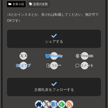
女装小説
合意の女装
↓Xとかインスタとか、良ければ転載してください。無許可で
OKです♪
シェアする
X
Bluesky
Threads
はてブ
コピー
コメント
古都礼奈をフォローする