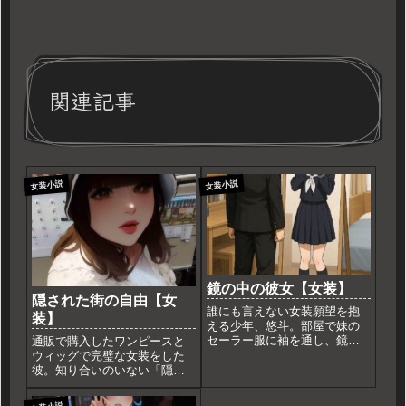
関連記事
女装小説
女装小説
鏡の中の彼女【女装】
隠された街の自由【女
誰にも言えない女装願望を抱
装】
える少年、悠斗。部屋で妹の
セーラー服に袖を通し、鏡の
通販で購入したワンピースと
前に立つと、そこには理想の
ウィッグで完璧な女装をした
「彼女」がいた。「可愛くな
彼。知り合いのいない「隠さ
りたい」純粋な衝動が、世間
れた街」への電車に乗り込
の目を離れ、鏡の中で自己を
む。視線への恐怖を乗り越え