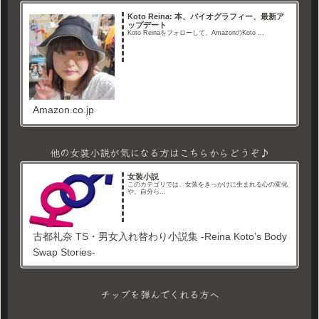
Koto Reina: 本、バイオグラフィー、最新ア
ップデート
Koto Reinaをフォローして、AmazonのKoto ...
Amazon.co.jp
他の女装小説が気になる方はこちらからどうぞ♪
女装小説
このカテゴリでは、女装をきっかけに生まれる心の変化
や、自分ら...
古都礼奈 TS・男女入れ替わり小説集 -Reina Koto’s Body
Swap Stories-
チップを弾んでくれる方へ