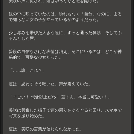
美咲の声に促され、蓮はゆっくりと瞼を開けた。
鏡の中に映っていたのは、紛れもなく「自分」なのに、まる
で知らない女の子が立っているかのようだった。
少し赤みを帯びた大きな瞳に、すっと通った鼻筋、そしてぷ
るんとした唇。
普段の自信なさげな表情は消え、そこにいるのは、どこか神
秘的で、可憐な少女だった。
「……誰、これ？」
蓮は、思わずそう呟いた。声が震えていた。
「すごい！ 想像以上だわ！ 蓮くん、本当に可愛い！」
美咲は興奮した様子で蓮の周りをぐるぐると回り、スマホで
写真を撮り始めた。
蓮は、美咲の言葉が信じられなかった。