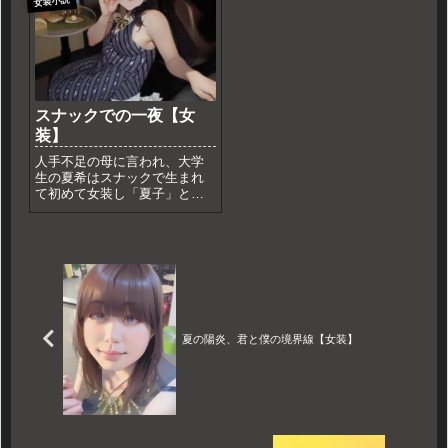
女装小説
肯定していく物語。
た先、雑貨屋の店員やカフェ
の女性との交流が、彼に女装
する「自由」と「自信」を与
えていく。
スナックでの一夜【女
装】
人手不足の母に言われ、大学
生の夏希はスナックで生まれ
て初めて女装し「夏子」とし
て働くことに。恥ずかしさの
中、ドレス姿で接客するうち
に客からの視線と笑顔に戸惑
いながらも慣れていく。非日
常の場所と強制的な女装がも
たらす、一夜限りの不思議な
体験。
夏の陽炎、君と僕の境界線【女装】