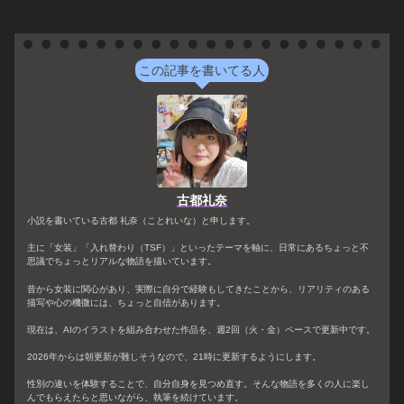
この記事を書いてる人
古都礼奈
小説を書いている古都 礼奈（ことれいな）と申します。
主に「女装」「入れ替わり（TSF）」といったテーマを軸に、日常にあるちょっと不
思議でちょっとリアルな物語を描いています。
昔から女装に関心があり、実際に自分で経験もしてきたことから、リアリティのある
描写や心の機微には、ちょっと自信があります。
現在は、AIのイラストを組み合わせた作品を、週2回（火・金）ペースで更新中です。
2026年からは朝更新が難しそうなので、21時に更新するようにします。
性別の違いを体験することで、自分自身を見つめ直す。そんな物語を多くの人に楽し
んでもらえたらと思いながら、執筆を続けています。