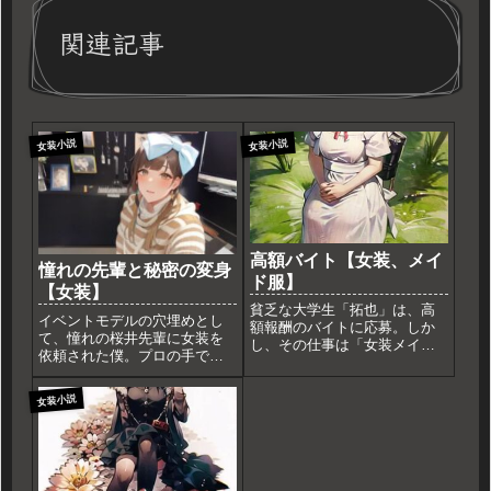
関連記事
女装小説
女装小説
高額バイト【女装、メイ
憧れの先輩と秘密の変身
ド服】
【女装】
貧乏な大学生「拓也」は、高
イベントモデルの穴埋めとし
額報酬のバイトに応募。しか
て、憧れの桜井先輩に女装を
し、その仕事は「女装メイ
依頼された僕。プロの手で女
ド」として冷酷な主人「美
性に変身し、撮影に臨む。
咲」に仕えることだった。羞
「君、すごく可愛かったよ」
恥心と生活苦の狭間で葛藤す
女装小説
という先輩の言葉に、女装し
るサスペンス女装短編小説。
た自分が肯定され、先輩への
想いが特別なものに変わるこ
とに気づく。