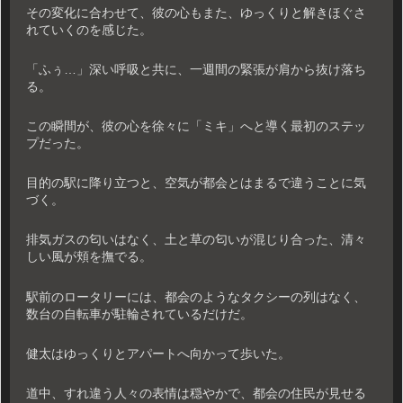
その変化に合わせて、彼の心もまた、ゆっくりと解きほぐさ
れていくのを感じた。
「ふぅ…」深い呼吸と共に、一週間の緊張が肩から抜け落ち
る。
この瞬間が、彼の心を徐々に「ミキ」へと導く最初のステッ
プだった。
目的の駅に降り立つと、空気が都会とはまるで違うことに気
づく。
排気ガスの匂いはなく、土と草の匂いが混じり合った、清々
しい風が頬を撫でる。
駅前のロータリーには、都会のようなタクシーの列はなく、
数台の自転車が駐輪されているだけだ。
健太はゆっくりとアパートへ向かって歩いた。
道中、すれ違う人々の表情は穏やかで、都会の住民が見せる