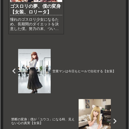
ゴスロリの夢、僕の変身
【女装、ロリータ】
憧れのゴスロリ少女になるた
め、長期間のダイエットを決
意した僕。努力の末、ついに
漆黒のロリータドレスに袖を
通し、理解者である友人とと
もに街へ出る。夢を叶える変
身と、自己肯定の物語。
営業マンは今日もヒールで出社する【女装】
禁断の変身：僕が「ユウコ」になる時、見え
ない心の真実【女装】