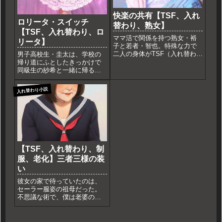
快楽の共有【TSF、入れ
ロリータ・スイッチ
替わり、熟女】
【TSF、入れ替わり、ロ
ママ活で関係を持つ熟女・裕
リータ】
子と若者・智也。特殊な力で
二人の身体がTSF（入れ替わ
男子高校生・圭太は、学校の
り）！智也は裕子の体で一晩
帰り道にふとしたきっかけで
限りの女性体験を強いられ、
同級生の紗希と一緒に帰るこ
抗えない快楽を共有する。倒
とになった。紗希は圭太とは
錯的な関係を描いたAI作文。
違い、明るく社交的で、いつ
入れ替わり小説
も周りに友人がいるタイプ
だ。しかし、二人だけの会話
は意外なほど弾み、圭太は自
分の秘密をつい打ち明けてし
まった。...
【TSF、入れ替わり、制
服、老化】三者三様の装
い
彼女の家で待っていたのは、
セーラー服姿の祖母だった。
不思議な術で、僕は老婆の体
に、彼女は僕の体に、そして
祖母は彼女の体へ……。重い
腰、かすむ視界、そして意外