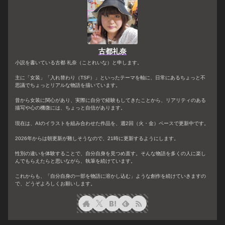
古都礼奈
小説を書いている古都 礼奈（ことれいな）と申します。
主に「女装」「入れ替わり（TSF）」といったテーマを軸に、日常にあるちょっと不
思議でちょっとリアルな物語を描いています。
昔から女装に関心があり、実際に自分で経験もしてきたことから、リアリティのある
描写や心の機微には、ちょっと自信があります。
現在は、AIのイラストを組み合わせた作品を、週2回（火・金）ペースで更新中です。
2026年からは朝更新が難しそうなので、21時に更新するようにします。
性別の違いを体験することで、自分自身を見つめ直す。そんな物語を多くの人に楽し
んでもらえたらと思いながら、執筆を続けています。
これからも、「自分自身の一部を物語に溶かし込む」ような創作を続けていきますの
で、どうぞよろしくお願いします。