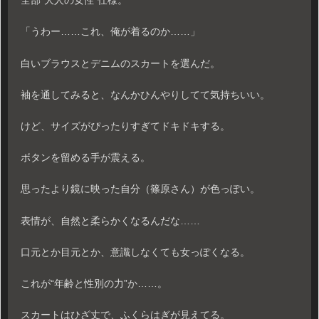
全部“大人の女性”仕様。
「うわー……これ、俺が着るのか……」
白いブラウスとデニムのスカートを選んだ。
袖を通してみると、なんかひんやりしてて気持ちいい。
けど、サイズがぴったりすぎてドキドキする。
ボタンを留める手が震える。
思ったより鏡に映った自分（篠原さん）が色っぽい。
表情が、自然と柔らかくなるんだな……
口元とか目元とか、意識しなくても女っぽくなる。
これが“年齢と性別の力”か……。
スカートはひざ丈で、ふくらはぎが見えてる。