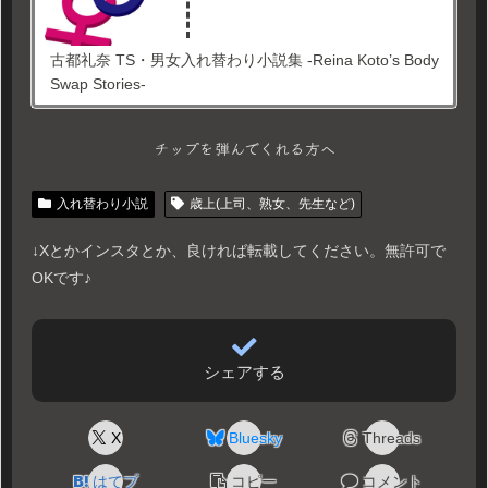
古都礼奈 TS・男女入れ替わり小説集 -Reina Koto’s Body
Swap Stories-
チップを弾んでくれる方へ
入れ替わり小説
歳上(上司、熟女、先生など)
↓Xとかインスタとか、良ければ転載してください。無許可で
OKです♪
シェアする
X
Bluesky
Threads
はてブ
コピー
コメント