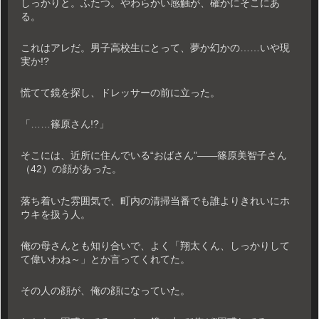
しっかりと。ふたつ。やわらかい感触が、確かにそこにあ
る。
これはアレだ。男子高校生にとって、夢か幻かの……いや現
実か!?
慌てて鏡を探し、ドレッサーの前に立った。
「……篠原さん!?」
そこには、近所に住んでいる“おばさん”――篠原美智子さん
（42）の顔があった。
落ち着いた雰囲気で、町内の清掃当番でも誰よりきれいにホ
ウキを扱う人。
俺の母さんとも知り合いで、よく「翔太くん、しっかりして
て偉いわね～」とか言ってくれてた。
その人の顔が、俺の顔になっていた。