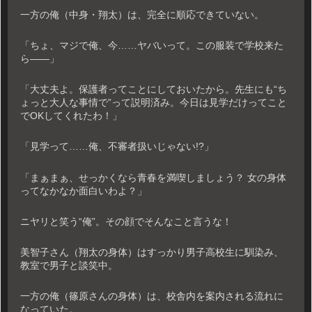
一方の俺（中身・翔太）は、完全に順応できていない。
「ちょ、マジで俺、今……ヤバいって。この服装で学校来た
ら――」
「大丈夫よ。保護者ってことにしておいたから。先生にも“ち
ょっと大人な事情で”って説明済み。今日は見学だけってこと
でOKしてくれたわ！」
「見学って……俺、不審者扱いじゃない!?」
「まぁまぁ、せっかくなら青春を満喫しましょう？ 女の身体
ってなかなか面白いわよ？」
ニヤリと笑う“俺”。その顔でそんなこと言うな！
美智子さん（翔太の身体）はすっかり男子高校生に馴染み、
教室で男子と談笑中。
一方の俺（篠原さんの身体）は、校舎内を案内される流れに
なっていた。