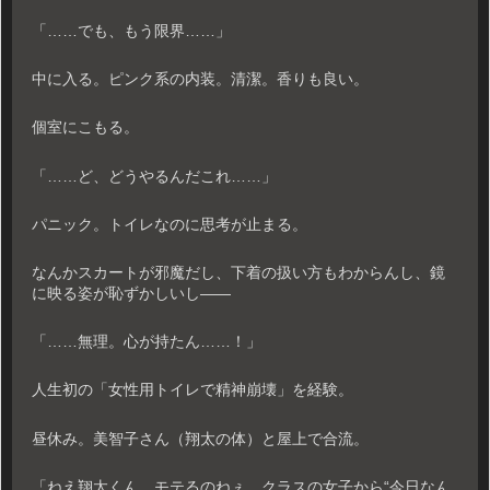
「……でも、もう限界……」
中に入る。ピンク系の内装。清潔。香りも良い。
個室にこもる。
「……ど、どうやるんだこれ……」
パニック。トイレなのに思考が止まる。
なんかスカートが邪魔だし、下着の扱い方もわからんし、鏡
に映る姿が恥ずかしいし――
「……無理。心が持たん……！」
人生初の「女性用トイレで精神崩壊」を経験。
昼休み。美智子さん（翔太の体）と屋上で合流。
「ねえ翔太くん、モテるのねぇ。クラスの女子から“今日なん