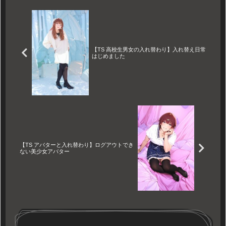
に似合う学ラン。三世代の男
女が制服と肉体をシャッフル
する、奇妙で賑やかな入れ替
わり体験。
【TS 高校生男女の入れ替わり】入れ替え日常
はじめました
【TS アバターと入れ替わり】ログアウトでき
ない美少女アバター