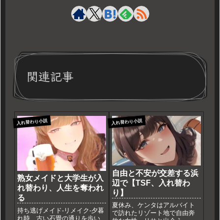
関連記事
入れ替わり小説
入れ替わり小説
自由と不安が交差する浜
熟女メイドと大学生が入
辺で【TSF、入れ替わ
れ替わり、人生を奪われ
り】
る
夏休み、ケンタはアルバイト
持ち逃げメイド-リメイク-夕暮
で訪れたリゾート地で自由奔
れ時、古い石畳の通りを歩い