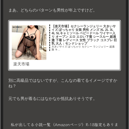
まあ、どちらのパターンも男性が年上ですけど。
【楽天市場】セクシーランジェリー 大きいサ
イズ ぽっちゃり 女装 男性 メンズ XL 2L 3L
4L 5Lキャミソール ベビードール ワイヤー入
り オープン エロ エロい下着 シースルー 超過
激 下着 レディース 女性 ブラック コスプレ 巨
乳 大人：モンドショップ
大きいサイズ ぽっちゃり セクシー ランジェリー 超過
激 キ...
楽天市場
別に高級品ではないですが、こんなの着てるイメージですか
ね？
元でも男が着るにはなかなか抵抗ありそうです。
私が出してる小説一覧（Amazonページ）R-18指定もありま