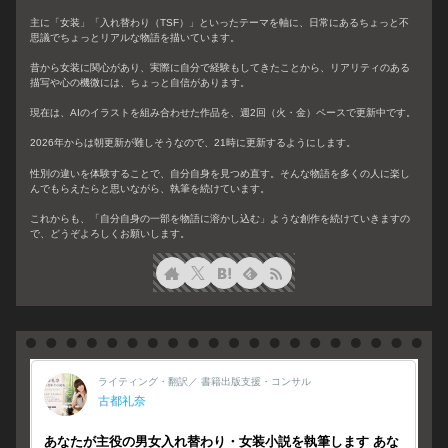
主に「女装」「入れ替わり（TSF）」といったテーマを軸に、日常にあるちょっと不
思議でちょっとリアルな物語を描いています。
昔から女装に関心があり、実際に自分で経験もしてきたことから、リアリティのある
描写や心の機微には、ちょっと自信があります。
現在は、AIのイラストを組み合わせた作品を、週2回（火・金）ペースで更新中です。
2026年からは朝更新が難しそうなので、21時に更新するようにします。
性別の違いを体験することで、自分自身を見つめ直す。そんな物語を多くの人に楽し
んでもらえたらと思いながら、執筆を続けています。
これからも、「自分自身の一部を物語に溶かし込む」ような創作を続けていきますの
で、どうぞよろしくお願いします。