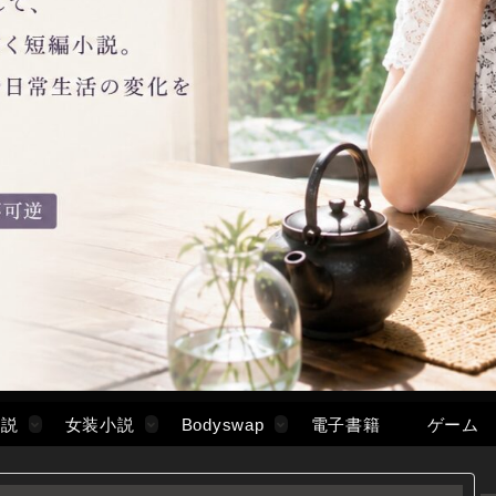
小説
女装小説
Bodyswap
電子書籍
ゲーム