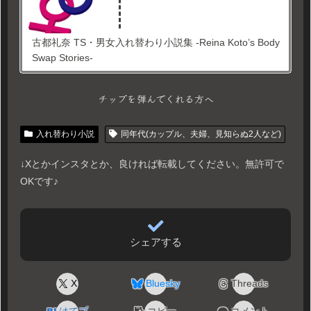
古都礼奈 TS・男女入れ替わり小説集 -Reina Koto’s Body
Swap Stories-
チップを弾んでくれる方へ
入れ替わり小説
同年代(カップル、夫婦、見知らぬ2人など)
↓Xとかインスタとか、良ければ転載してください。無許可で
OKです♪
シェアする
X
Bluesky
Threads