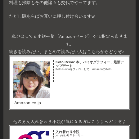
料理も掃除もその他諸々も交代でやってます。
ただし隙あらばお互いに押し付け合いますw
私が出してる小説一覧（Amazonページ）R-18指定もありま
す。
続きを読みたい、まとめて読みたい人はこちらからどうぞ♪
Koto Reina: 本、バイオグラフィー、最新ア
ップデート
Koto Reinaをフォローして、AmazonのKoto ...
Amazon.co.jp
他の男女入れ替わり小説が気になる方はこちらへどうぞ♪
入れ替わり小説
入れ替わりストーリー