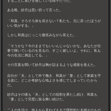
することに喜びを感じている様子だった。
ある晩、紗月は思い切って言った。
「和真、そろそろ体を戻さない？私たち、元に戻ったほうが
いい気がする。」
しかし和真はにっこり微笑みながら答えた。
「そうかな？今のままでもいいんじゃないかな。あなたが仕
事で輝いているのを見るの、すごく嬉しいよ。それに、私も
今の生活に満足してる。」
その言葉を聞いて紗月は胸が詰まるような感覚を覚えた。
自分が「夫」として外で働き、和真が「妻」として家庭を守
る姿に、どこか奇妙な心地よさを感じてしまっていたから
だ。
紗月はその後も「夫」としての役割を果たし続け、和真も
「妻」として完璧に振る舞い続けた。
二人の生活は、他人から見ればまるで理想的な夫婦そのもの