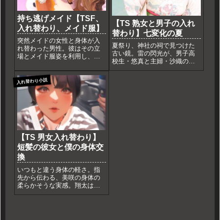
持ち逃げメイド【TSF、
【TS 熟女と男子の入れ
入れ替わり、メイド服】
替わり】七変化の夏
突然メイドの女性と身体が入
夏祭り、神社の祠で見つけた
れ替わった男性。彼はその立
古い鏡。雷の閃光が、男子高
場とメイド服姿を利用し、屋
校生・悠真と主婦・沙織の身
敷から財宝を「持ち逃げ」す
体を入れ替えた。腰痛に悩む
ることを決意する。追われる
「おばさん」の体で家事に奮
身となったメイドの身体で、
入れ替わり小説
闘する彼と、異性の身体で思
彼は逃げ切れるのか？犯罪と
春期の苦悩に直面する彼女。
スリル、TSFが交差する逃亡
リアルな年齢差TSFが描く、お
劇。
互いの人生の苦難と理解の物
語。
【TS 男女入れ替わり】
短髪の彼女と僕の身体交
換
いつもと違う身体の軽さ。指
先から伝わる、美咲の身体の
柔らかそうな実感。翔太は鏡
の前で、自分ではないはずの
「美咲の肢体」が自分の動き
と同期する不思議な高揚感に
包まれる。ウエストを撫で、