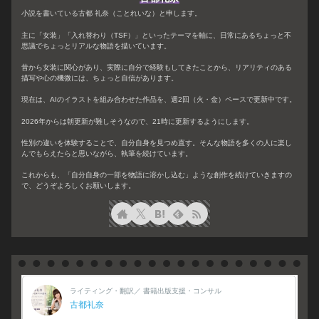
小説を書いている古都 礼奈（ことれいな）と申します。
主に「女装」「入れ替わり（TSF）」といったテーマを軸に、日常にあるちょっと不
思議でちょっとリアルな物語を描いています。
昔から女装に関心があり、実際に自分で経験もしてきたことから、リアリティのある
描写や心の機微には、ちょっと自信があります。
現在は、AIのイラストを組み合わせた作品を、週2回（火・金）ペースで更新中です。
2026年からは朝更新が難しそうなので、21時に更新するようにします。
性別の違いを体験することで、自分自身を見つめ直す。そんな物語を多くの人に楽し
んでもらえたらと思いながら、執筆を続けています。
これからも、「自分自身の一部を物語に溶かし込む」ような創作を続けていきますの
で、どうぞよろしくお願いします。