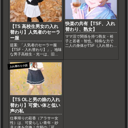
快楽の共有【TSF、入れ
【TS 高校生男女の入れ
替わり、熟女】
替わり】人気者のセーラ
ママ活で関係を持つ熟女・裕
ー服
子と若者・智也。特殊な力で
提案: 「人気者のセーラー服
二人の身体がTSF（入れ替わ
【TSF・入れ替わり】」。地味
り）！智也は裕子の体で一晩
な男子高校生・光一は、旧校
限りの女性体験を強いられ、
舎で拾ったペンダントの力
抗えない快楽を共有する。倒
で、憧れの人気者・紗耶と身
錯的な関係を描いたAI作文。
入れ替わり小説
体が入れ替わる。初めてのセ
ーラー服、女子のプレッシャ
ー。互いの苦悩を知った二人
の高校生は、やがて恋に落ち
る。男女入れ替わり短編小説
（AI作文）。
【TS OLと男の娘の入れ
替わり】可愛い体と低い
声の私
仕事帰りの彩香（アラサー女
性）は、可愛らしい青年・紗
月と体を交換！念願の「可愛