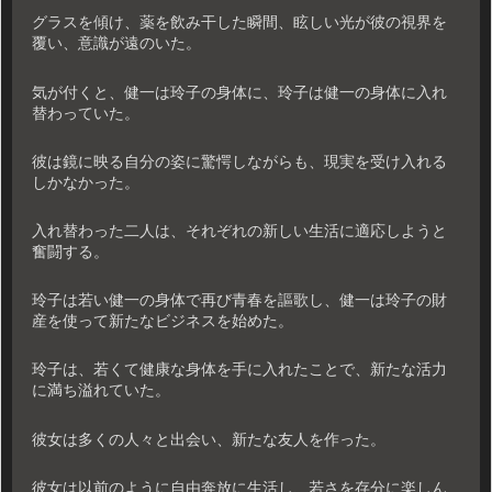
グラスを傾け、薬を飲み干した瞬間、眩しい光が彼の視界を
覆い、意識が遠のいた。
気が付くと、健一は玲子の身体に、玲子は健一の身体に入れ
替わっていた。
彼は鏡に映る自分の姿に驚愕しながらも、現実を受け入れる
しかなかった。
入れ替わった二人は、それぞれの新しい生活に適応しようと
奮闘する。
玲子は若い健一の身体で再び青春を謳歌し、健一は玲子の財
産を使って新たなビジネスを始めた。
玲子は、若くて健康な身体を手に入れたことで、新たな活力
に満ち溢れていた。
彼女は多くの人々と出会い、新たな友人を作った。
彼女は以前のように自由奔放に生活し、若さを存分に楽しん