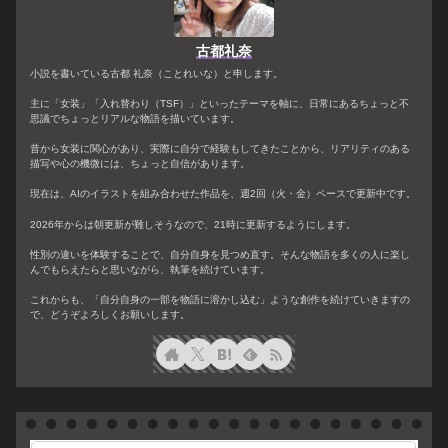
古都礼奈
小説を書いている古都 礼奈（ことれいな）と申します。
主に「女装」「入れ替わり（TSF）」といったテーマを軸に、日常にあるちょっと不
思議でちょっとリアルな物語を描いています。
昔から女装に関心があり、実際に自分で経験もしてきたことから、リアリティのある
描写や心の機微には、ちょっと自信があります。
現在は、AIのイラストを組み合わせた作品を、週2回（火・金）ペースで更新中です。
2026年からは朝更新が難しそうなので、21時に更新するようにします。
性別の違いを体験することで、自分自身を見つめ直す。そんな物語を多くの人に楽し
んでもらえたらと思いながら、執筆を続けています。
これからも、「自分自身の一部を物語に溶かし込む」ような創作を続けていきますの
で、どうぞよろしくお願いします。