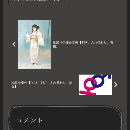
い体」を手に入れたものの、
声だけは低い男声のままだっ
た。このミスマッチが引き起
こす、ユーモラスで不思議な
TSF体験物語。
夏祭りの運命交換【TSF、入れ替わり、着
物】
冷酷な奉仕【R-18、TSF、入れ替わり、熟
女】
コメント