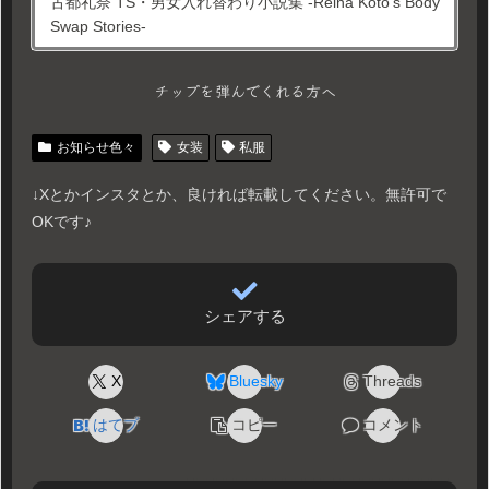
古都礼奈 TS・男女入れ替わり小説集 -Reina Koto’s Body
Swap Stories-
チップを弾んでくれる方へ
お知らせ色々
女装
私服
↓Xとかインスタとか、良ければ転載してください。無許可で
OKです♪
シェアする
X
Bluesky
Threads
はてブ
コピー
コメント