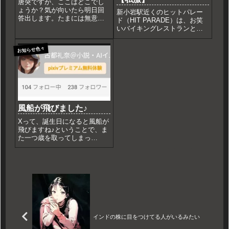
唐突ですが、ここはどこでし
ょうか？気が向いたら明日回
新小岩駅近くのヒットパレー
答出します。たまには無意味
ド（HIT PARADE）は、お笑
なこともつぶやきたくなっ
いバイキングレストランとし
た。。。
て知られています。以下に特
徴をご紹介します。 連日連夜
お知らせ色々
のものまね・お笑いライブシ
ョーが楽しめるテレビで話題
の芸人から今後ブレイクしそ
うな芸人まで多数出演...
風船が飛びました♪
Xって、誕生日になると風船が
飛びますね♪ということで、ま
た一つ歳を取ってしまっ
た。。。段々とセーラー服着
るのがきつくなってく
る。。。まあ、そもそもきつ
いという意見が多数ですが。
ブログの節目では全然ないで
すがこっそり付けたカウンタ
ーでは、既に...
インドの株に目をつけてる人がいるみたい