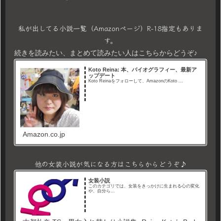
私が出してる小説一覧（Amazonページ）R-18指定もありま
す。
続きを読みたい、まとめて読みたい人はこちらからどうぞ♪
Koto Reina: 本、バイオグラフィー、最新ア
ップデート
Koto Reinaをフォローして、AmazonのKoto ...
Amazon.co.jp
他の女装小説が気になる方はこちらからどうぞ♪
女装小説
このカテゴリでは、女装をきっかけに生まれる心の変化
や、自分ら...