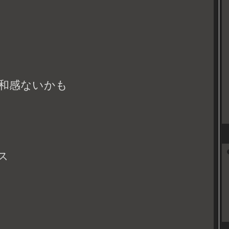
和感ないかも
ス