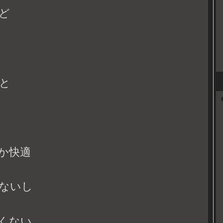
ど
と
か快適
ないし
くない。