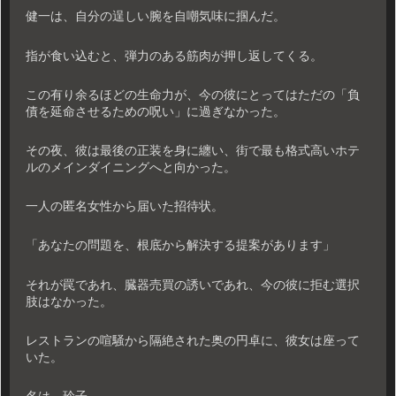
健一は、自分の逞しい腕を自嘲気味に掴んだ。
指が食い込むと、弾力のある筋肉が押し返してくる。
この有り余るほどの生命力が、今の彼にとってはただの「負
債を延命させるための呪い」に過ぎなかった。
その夜、彼は最後の正装を身に纏い、街で最も格式高いホテ
ルのメインダイニングへと向かった。
一人の匿名女性から届いた招待状。
「あなたの問題を、根底から解決する提案があります」
それが罠であれ、臓器売買の誘いであれ、今の彼に拒む選択
肢はなかった。
レストランの喧騒から隔絶された奥の円卓に、彼女は座って
いた。
名は、玲子。