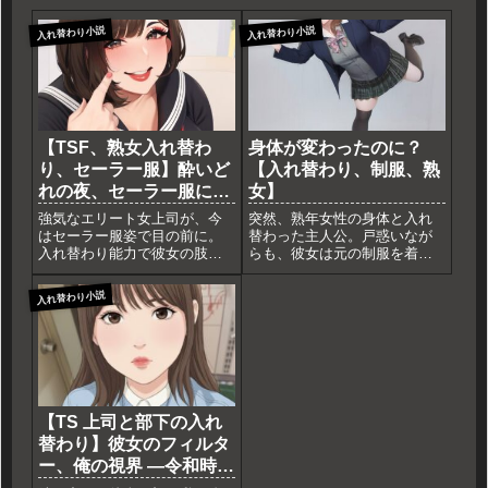
入れ替わり小説
入れ替わり小説
【TSF、熟女入れ替わ
身体が変わったのに？
り、セーラー服】酔いど
【入れ替わり、制服、熟
れの夜、セーラー服に包
女】
まれて
強気なエリート女上司が、今
突然、熟年女性の身体と入れ
はセーラー服姿で目の前に。
替わった主人公。戸惑いなが
入れ替わり能力で彼女の肢体
らも、彼女は元の制服を着て
を手に入れた佐藤は、女性特
学校へ向かう。熟女の身体と
有の柔らかな感触と、制服の
制服という強烈なギャップが
入れ替わり小説
締め付けに高揚する。自らの
日常にもたらす波紋とは？身
肉体を相手に、女として、男
体が変わっても「自分」を貫
として重なり合う二人。オフ
こうとする、倒錯的なTSFショ
ィスでは見せない、剥き出し
ートストーリー。
の欲望の記録。
【TS 上司と部下の入れ
替わり】彼女のフィルタ
ー、俺の視界 ―令和時代
に24歳の奮闘記―