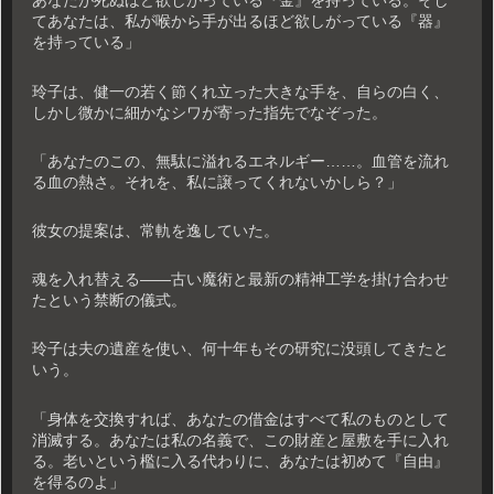
あなたが死ぬほど欲しがっている『金』を持っている。そし
てあなたは、私が喉から手が出るほど欲しがっている『器』
を持っている」
玲子は、健一の若く節くれ立った大きな手を、自らの白く、
しかし微かに細かなシワが寄った指先でなぞった。
「あなたのこの、無駄に溢れるエネルギー……。血管を流れ
る血の熱さ。それを、私に譲ってくれないかしら？」
彼女の提案は、常軌を逸していた。
魂を入れ替える――古い魔術と最新の精神工学を掛け合わせ
たという禁断の儀式。
玲子は夫の遺産を使い、何十年もその研究に没頭してきたと
いう。
「身体を交換すれば、あなたの借金はすべて私のものとして
消滅する。あなたは私の名義で、この財産と屋敷を手に入れ
る。老いという檻に入る代わりに、あなたは初めて『自由』
を得るのよ」