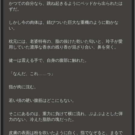
かつての自分なら、跳ね起きるようにベッドから出られたは
ずだ。
しかし今の肉体は、錆びついた巨大な重機のように動かな
い。
枕元には、老婆特有の、脂の抜けた乾いた匂いと、玲子が愛
用していた濃厚な香水の残り香が混ざり合い、鼻を突く。
健一は震える手で、自身の腹部に触れた。
「なんだ、これ……っ」
指が肉に沈む。
若い頃の硬い腹筋はどこにもない。
そこにあるのは、重力に負けて横に流れ、ぶよぶよとした弾
力のない、冷えた脂肪の塊だった。
皮膚の表面は粉を吹いたように白く、指でなぞると、まるで