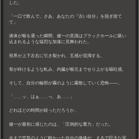
した。
「一口で飲んで。さあ、あなたの『古い自分』を脱ぎ捨て
て」
液体が喉を通った瞬間、健一の意識はブラックホールに吸い
込まれるような猛烈な加速に見舞われた。
視界が上下左右に引き裂かれ、五感が混濁する。
骨が砕けるような軋み、内臓が喉元までせり上がる嘔吐感。
そして、自分の輪郭が霧のように霧散していく恐怖――。
「……ッ、はぁ……っ、あ……」
どれほどの時間が経っただろうか。
健一が最初に感じたのは、「圧倒的な重力」だった。
今まで空気のように軽かった自分の身体が、まるで巨大な泥