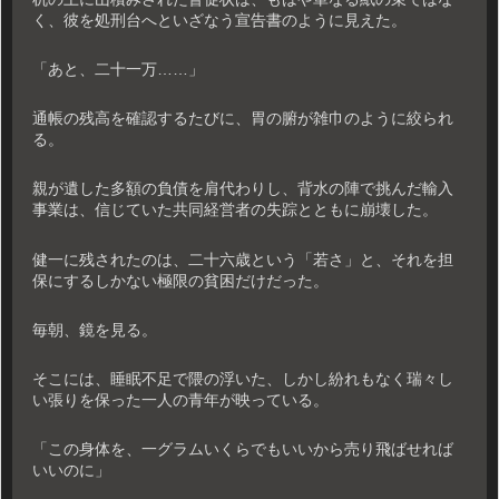
く、彼を処刑台へといざなう宣告書のように見えた。
「あと、二十一万……」
通帳の残高を確認するたびに、胃の腑が雑巾のように絞られ
る。
親が遺した多額の負債を肩代わりし、背水の陣で挑んだ輸入
事業は、信じていた共同経営者の失踪とともに崩壊した。
健一に残されたのは、二十六歳という「若さ」と、それを担
保にするしかない極限の貧困だけだった。
毎朝、鏡を見る。
そこには、睡眠不足で隈の浮いた、しかし紛れもなく瑞々し
い張りを保った一人の青年が映っている。
「この身体を、一グラムいくらでもいいから売り飛ばせれば
いいのに」