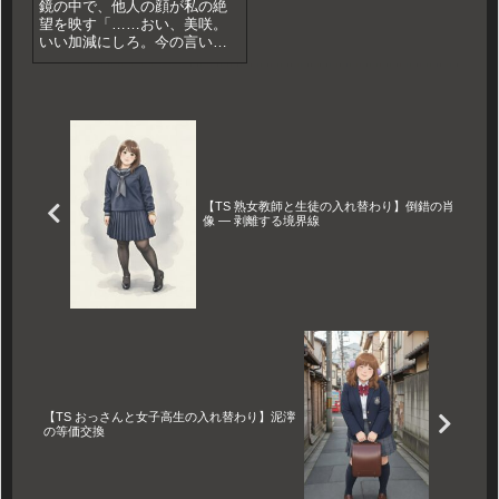
鏡の中で、他人の顔が私の絶
望を映す「……おい、美咲。
いい加減にしろ。今の言い草
はなんだ」深夜二時のオフィ
ス。エアコンの唸りだけが響
く静寂の中で、阿部悠人（48
歳）はデスクを叩いた。目の
前に立つ若手社員、城ヶ崎美
咲（24歳）は、疲れ切った顔
で...
【TS 熟女教師と生徒の入れ替わり】倒錯の肖
像 — 剥離する境界線
【TS おっさんと女子高生の入れ替わり】泥濘
の等価交換