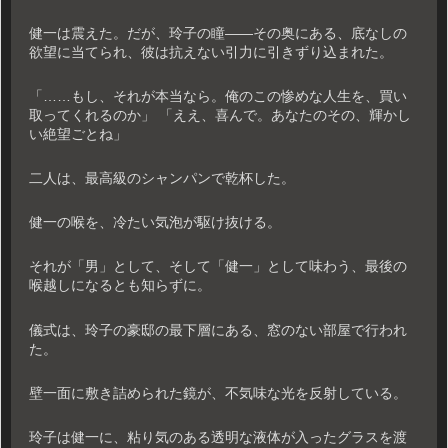
健一は震えた。だが、玲子の瞳――その奥にある、底なしの
欲望に当てられ、彼は抗えない引力に引きずり込まれた。
「……もし、それが本当なら。俺のこの惨めな人生を、買い
取ってくれるのか」 「ええ、喜んで。あなたのその、輝かし
い絶望ごとね」
二人は、最高級のシャンパンで乾杯した。
健一の喉を、冷たい気泡が駆け抜ける。
それが「男」として、そして「健一」として味わう、最後の
喉越しになるとも知らずに。
儀式は、玲子の豪邸の最下層にある、窓のない部屋で行われ
た。
壁一面に敷き詰められた鏡が、不気味な光を反射している。
玲子は健一に、粘り気のある透明な液体が入ったグラスを渡