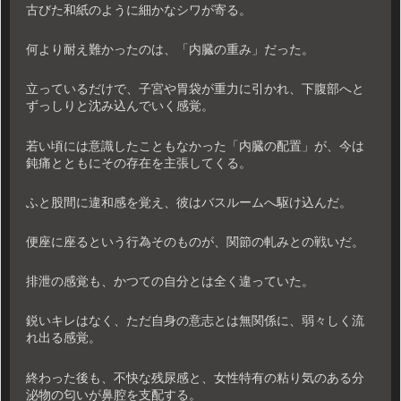
古びた和紙のように細かなシワが寄る。
何より耐え難かったのは、「内臓の重み」だった。
立っているだけで、子宮や胃袋が重力に引かれ、下腹部へと
ずっしりと沈み込んでいく感覚。
若い頃には意識したこともなかった「内臓の配置」が、今は
鈍痛とともにその存在を主張してくる。
ふと股間に違和感を覚え、彼はバスルームへ駆け込んだ。
便座に座るという行為そのものが、関節の軋みとの戦いだ。
排泄の感覚も、かつての自分とは全く違っていた。
鋭いキレはなく、ただ自身の意志とは無関係に、弱々しく流
れ出る感覚。
終わった後も、不快な残尿感と、女性特有の粘り気のある分
泌物の匂いが鼻腔を支配する。