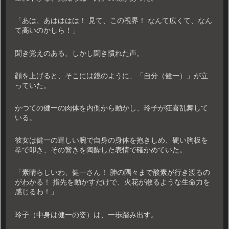
「あは、あはははは！ 見て、この視界！ なんて広くて、なん
て高いのかしら！」
聞き覚えのある、しかし聞き慣れた声。
顔を上げると、そこには鏡のように、「自分（健一）」が立
っていた。
かつての健一の肉体を内側から動かし、玲子が狂喜乱舞して
いる。
彼女は健一の逞しい腕で自身の身体を抱きしめ、硬い胸板を
拳で叩き、その響きを陶酔した表情で確かめていた。
「素晴らしいわ、健一さん！ 肺の隅々まで酸素が行き渡るの
がわかる！ 指先を動かすだけで、火花が散るような生命力を
感じるわ！」
玲子（中身は健一の姿）は、一歩踏み出す。