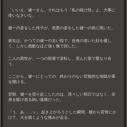
「いいえ、健一さん。それはもう『私の抜け殻』よ。大事に
使いなさいな」
健一の姿をした玲子が、老婆の姿をした健一の前に跪いた。
彼女は、かつての健一の太い指で、自身の老いた顔を優し
く、しかし残酷なほど強く撫で回した。
二人の異性が、一つの部屋で逆転し、歪んだ形で重なり合
う。
ここから、健一にとっての、終わりのない官能的な地獄が幕
を開ける。
翌朝、健一を揺り起こしたのは、清々しい朝日ではなく、全
身を駆け巡る鈍い激痛だった。
「う、あ……ッ」 起き上がろうとした瞬間、腰から背骨にか
けて、火を噴くような痛みが走る。