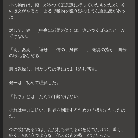
その動作は、健一がかつて無意識に行っていたものだが、今
の彼女がやると、まるで獲物を狙う獣のような躍動感があっ
た。
対して、健一（中身は老婆の姿）は、這いつくばることしか
できない。
「あ、ああ……返せ……俺の、身体……」 老婆の指が、自分
の喉元をなぞる。
肌は乾燥し、指がシワの溝にはまり込む感覚。
健一は、初めて理解した。
「若さ」とは、ただの年齢ではない。
それは重力に抗い、世界を制圧するための「機能」だったの
だ。
今の彼にあるのは、ただ朽ち果てるのを待つだけの、重く、
鈍く、匂い立つような「他人の肉の檻」だけだった。