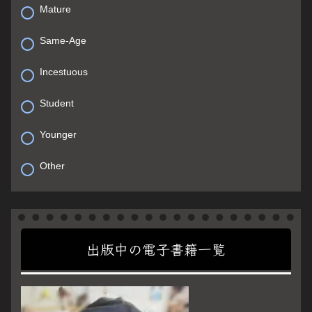
Mature
Same-Age
Incestuous
Student
Younger
Other
出版中の電子書籍一覧