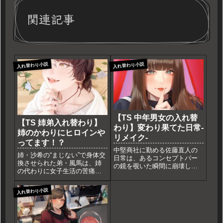
関連記事
入れ替わり小説
入れ替わり小説
【TS 中年男女の入れ替
【TS 姉弟入れ替わり】
わり】変わり果てた日常-
姉のかわりにヒロインや
リメイク-
ってます！？
中堅商社に勤める佐藤直人の
姉・沙希の“まじない”で身体交
日常は、あるコンセプトバー
換させられた弟・風馬は、姉
の鏡を覗いた瞬間に崩壊し
の代わりに女子生活の苦痛と
た。突如入れ替わったのは、
演劇部でのヒロイン役を強い
肉厚で加齢臭漂う四十代の熟
られる。部の看板俳優・柊先
女・彩香。生理の苦痛、男た
入れ替わり小説
輩とのキスシーンや、女性の
ちの卑猥な視線、そして自身
身体で受ける告白に、風馬の
の肉体への倒錯した執着。男
心は次第に揺らぎ始める。性
を捨て、場末の魔女へと堕ち
別を超えた感情と青春の熱狂
ていく背徳のTS変身譚。