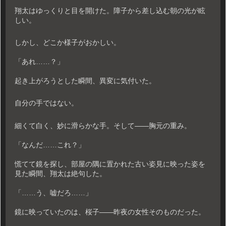
翔太はゆっくりと目を開けた。障子から差し込む朝の光が眩
しい。
しかし、どこか様子がおかしい。
「あれ……？」
起き上がろうとした瞬間、異変に気付いた。
自分の手ではない。
細くて白く、妙に滑らかな手。そして――胸元の重み。
「なんだ……これ？」
慌てて鏡を探し、部屋の隅に置かれた古い姿見に映った姿を
見た瞬間、翔太は絶句した。
「……う、嘘だろ……」
鏡に映っていたのは、桜子――昨夜の女性そのものだった。