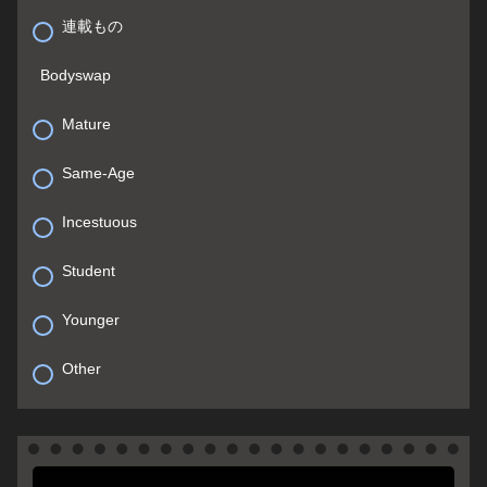
連載もの
Bodyswap
Mature
Same-Age
Incestuous
Student
Younger
Other