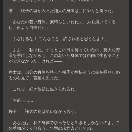
彼――桜子の魂が入った翔太の身体は、にやりと笑った。
「あなたの若い身体、素晴らしいわねぇ。力も湧いてくる
し、何より自由だわ」
「ふざけるな！ こんなこと、許されると思うなよ！」
「ふふ……私はね、ずっとこの日を待っていたの。莫大な資
産を手にしながらも、この老いた身体では自由に生きること
ができなかった。けれど――」
翔太は、自分の身体を持った桜子が愉快そうに拳を握りしめ
るのを見て、言葉を失った。
「これで、好き放題に生きられるわ」
「お前っ……」
桜子――翔太の姿は笑いながら言う。
「あなたは、私の身体でひっそりと生きるしかないのよ。こ
の着物がよく似合う、年増の未亡人としてね」