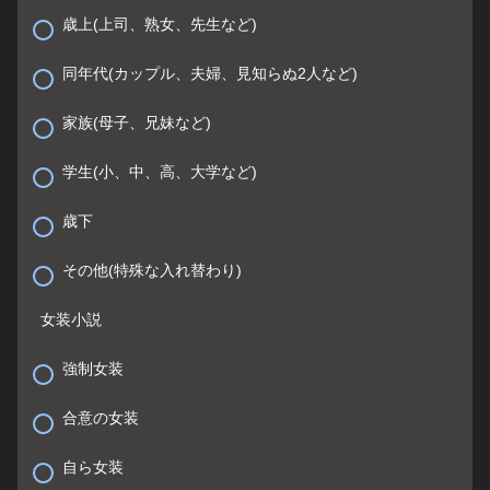
歳上(上司、熟女、先生など)
同年代(カップル、夫婦、見知らぬ2人など)
家族(母子、兄妹など)
学生(小、中、高、大学など)
歳下
その他(特殊な入れ替わり)
女装小説
強制女装
合意の女装
自ら女装