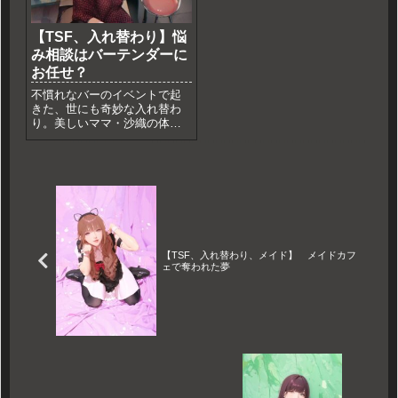
を描く、シリアスで甘酸っぱ
い舞台TSFロマンス！
【TSF、入れ替わり】悩
み相談はバーテンダーに
お任せ？
不慣れなバーのイベントで起
きた、世にも奇妙な入れ替わ
り。美しいママ・沙織の体で
接客することになった翔太
の、ハラハラドキドキの営業
日誌。ソファで並んで眠り、
元の体で目覚めた朝、二人の
間には言葉にできない絆が芽
生えていた。「悩み相談」で
繋いだ夜が、それぞれの日常
を少しだけ変えていく。
【TSF、入れ替わり、メイド】 メイドカフ
ェで奪われた夢