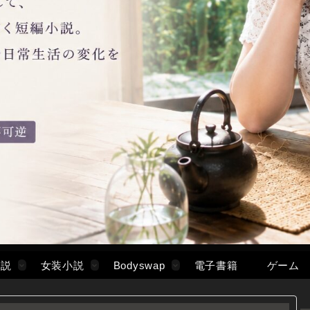
小説
女装小説
Bodyswap
電子書籍
ゲーム