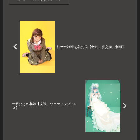
悠人が、SNSで見かけた一枚
の写真から「女装」の深淵へ
と足を踏み入れる。ブラジャ
ーの柔らかな締め付け、ウィ
ッグが遮る視界、そして鏡の
中に現れた「もう一人の自
分」。11万文字を超える圧倒
的な心理描写で綴る、疲れた
心に灯をともす変身と癒やし
彼女の制服を着た僕【女装、服交換、制服】
の全記録。
一日だけの花嫁【女装、ウェディングドレ
ス】