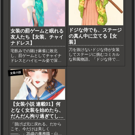
ドジな侍でも、ステージ
女装の罰ゲームと眠れる
の真ん中に立てる【女
友人たち【女装、チャイ
装】
ナドレス】
刀を抜けないドジな侍が女装
宅飲みでの賭け麻雀に敗北
してステージに挑むコミカル
し、罰ゲームとしてチャイナ
な和風物語。「ドジな侍で
ドレスとハイヒール姿で深夜
も、ステージの真ん中に立て
のコンビニへ行くことになっ
る」は、笑いと成長が楽しめ
た直人。屈辱の外出から戻っ
女装小説
る短編です。
た彼は、ある計画を企てる。
自発的なメイクで完璧な女装
子に変身し、眠れる友人たち
への「逆襲」を試みる
が……。
【女装小説 連載01】何
となく女装を始めたら、
だんだん拘り過ぎてしま
った件①
「脱げば元に戻れる。だから
こそ、今だけは美しく
――。」35歳の事務職・山田