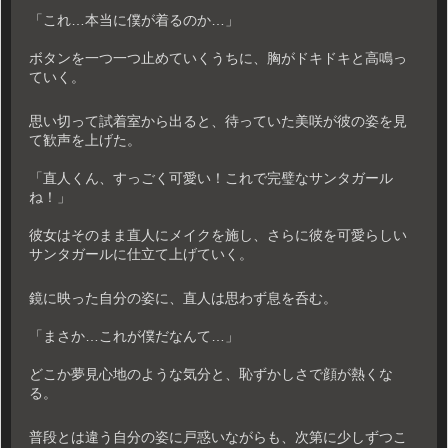
「これ…本当に僕が着るのか…」
ボタンを一つ一つ止めていくうちに、胸がドキドキと高鳴っ
ていく。
思い切って試着室から出ると、待っていた美咲が彼の姿を見
て歓声を上げた。
「直人くん、すっごく可愛い！これで完璧なサンタガール
ね！」
彼女はそのまま直人にメイクを施し、さらに彼を可愛らしい
サンタガールに仕立て上げていく。
鏡に映った自分の姿に、直人は思わず息を呑む。
「まさか…これが僕だなんて…」
どこか夢見心地のような気分と、恥ずかしさで顔が熱くな
る。
普段とは違う自分の姿に戸惑いながらも、次第に少しずつこ