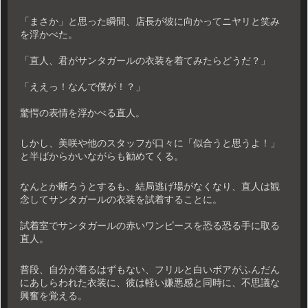
「まさか」と思った瞬間、店長が彼に向かってニヤリと笑み
を浮かべた。
「直人、君がサンタガールの衣装を着てみたらどうだ？」
「ええっ！なんで僕が！？」
驚愕の表情を浮かべる直人。
しかし、美咲や他のスタッフが口々に「似合うと思うよ！」
と半ばからかいながらも勧めてくる。
なんとか断ろうとするも、結局逃げ場がなくなり、直人は観
念してサンタガールの衣装を試着することに。
試着室でサンタガールの赤いワンピースを恐る恐る手に取る
直人。
普段、自分が着るはずもない、フリルと白いボアがふんだん
にあしらわれた衣装に、彼は軽い嫌悪感と同時に、不思議な
興奮を覚える。