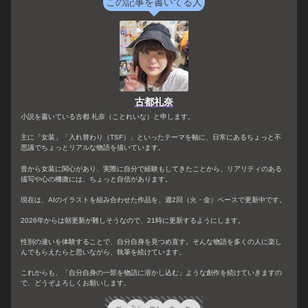
この記事を書いてる人
古都礼奈
小説を書いている古都 礼奈（ことれいな）と申します。
主に「女装」「入れ替わり（TSF）」といったテーマを軸に、日常にあるちょっと不
思議でちょっとリアルな物語を描いています。
昔から女装に関心があり、実際に自分で経験もしてきたことから、リアリティのある
描写や心の機微には、ちょっと自信があります。
現在は、AIのイラストを組み合わせた作品を、週2回（火・金）ペースで更新中です。
2026年からは朝更新が難しそうなので、21時に更新するようにします。
性別の違いを体験することで、自分自身を見つめ直す。そんな物語を多くの人に楽し
んでもらえたらと思いながら、執筆を続けています。
これからも、「自分自身の一部を物語に溶かし込む」ような創作を続けていきますの
で、どうぞよろしくお願いします。