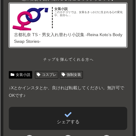
女装小説
このカテゴリでは、女装をきっかけに生まれる心の変化
や、自分ら...
古都礼奈 TS・男女入れ替わり小説集 -Reina Koto’s Body
Swap Stories-
チップを弾んでくれる方へ
女装小説
コスプレ
強制女装
↓Xとかインスタとか、良ければ転載してください。無許可で
OKです♪
シェアする