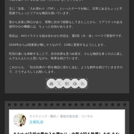
主に「女装」「入れ替わり（TSF）」といったテーマを軸に、日常にあるちょっと不
思議でちょっとリアルな物語を描いています。
昔から女装に関心があり、実際に自分で経験もしてきたことから、リアリティのある
描写や心の機微には、ちょっと自信があります。
現在は、AIのイラストを組み合わせた作品を、週2回（火・金）ペースで更新中です。
2026年からは朝更新が難しそうなので、21時に更新するようにします。
性別の違いを体験することで、自分自身を見つめ直す。そんな物語を多くの人に楽し
んでもらえたらと思いながら、執筆を続けています。
これからも、「自分自身の一部を物語に溶かし込む」ような創作を続けていきますの
で、どうぞよろしくお願いします。