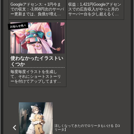
Googleアドセンス:＋1円今ま
収益：1,421円Googleアドセン
での収支：-3,858円次のサーバ
スでの広告収入がやっと月の
ー更新までは、負債が増えな
サーバー台を少し超えるくら
いだけマシですね。余計なこ
いになった。このブログを見
とをしなければですが。。。
てくれた皆様本当にありがと
お知らせ色々
うございます。ついでに広告
クリックしてくれると尚喜び
ます。 支出：13,068円まあ今
年のサーバー...
使わなかったイラストい
くつか
毎度毎度イラストを生成し
て、それにショートストーリ
ーを付けてアップしてますが
諸事情により使わなかったイ
ラストいくつかをまとめて供
養しておこうかなと思いまし
た。私の主観なので、何が悪
いという訳では無いですがな
んとなく使う気にならなかっ
たとしか...
涼しくなってきたのでロリータもいける【ロ
リータ】