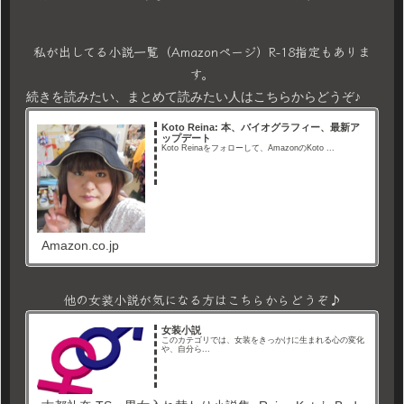
私が出してる小説一覧（Amazonページ）R-18指定もありま
す。
続きを読みたい、まとめて読みたい人はこちらからどうぞ♪
Koto Reina: 本、バイオグラフィー、最新ア
ップデート
Koto Reinaをフォローして、AmazonのKoto ...
Amazon.co.jp
他の女装小説が気になる方はこちらからどうぞ♪
女装小説
このカテゴリでは、女装をきっかけに生まれる心の変化
や、自分ら...