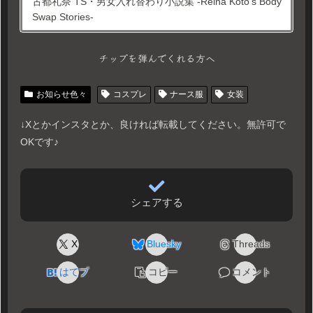
古都礼奈 TS・男女入れ替わり小説集 -Reina Koto’s Body
Swap Stories-
チップを弾んでくれる方へ
お知らせ色々
コスプレ
ナース服
女装
↓Xとかインスタとか、良ければ転載してください。無許可で
OKです♪
シェアする
X
Bluesky
Threads
はてブ
コピー
コメント