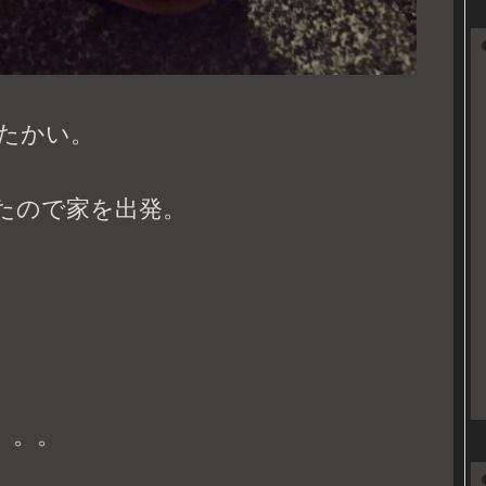
たかい。
ったので家を出発。
。
。。。