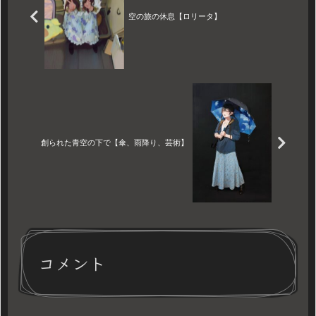
空の旅の休息【ロリータ】
創られた青空の下で【傘、雨降り、芸術】
コメント