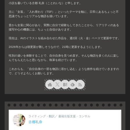
小説を書いている古都 礼奈（ことれいな）と申します。
主に「女装」「入れ替わり（TSF）」といったテーマを軸に、日常にあるちょっと不
思議でちょっとリアルな物語を描いています。
昔から女装に関心があり、実際に自分で経験もしてきたことから、リアリティのある
描写や心の機微には、ちょっと自信があります。
現在は、AIのイラストを組み合わせた作品を、週2回（火・金）ペースで更新中です。
2026年からは朝更新が難しそうなので、21時に更新するようにします。
性別の違いを体験することで、自分自身を見つめ直す。そんな物語を多くの人に楽し
んでもらえたらと思いながら、執筆を続けています。
これからも、「自分自身の一部を物語に溶かし込む」ような創作を続けていきますの
で、どうぞよろしくお願いします。