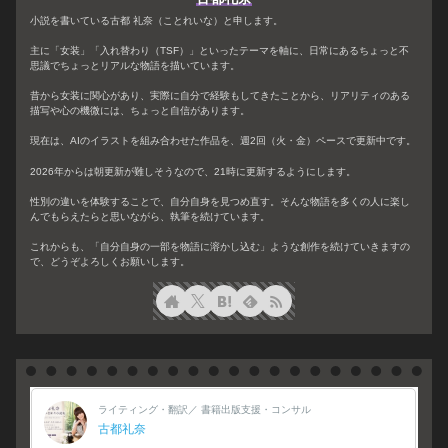
小説を書いている古都 礼奈（ことれいな）と申します。
主に「女装」「入れ替わり（TSF）」といったテーマを軸に、日常にあるちょっと不
思議でちょっとリアルな物語を描いています。
昔から女装に関心があり、実際に自分で経験もしてきたことから、リアリティのある
描写や心の機微には、ちょっと自信があります。
現在は、AIのイラストを組み合わせた作品を、週2回（火・金）ペースで更新中です。
2026年からは朝更新が難しそうなので、21時に更新するようにします。
性別の違いを体験することで、自分自身を見つめ直す。そんな物語を多くの人に楽し
んでもらえたらと思いながら、執筆を続けています。
これからも、「自分自身の一部を物語に溶かし込む」ような創作を続けていきますの
で、どうぞよろしくお願いします。