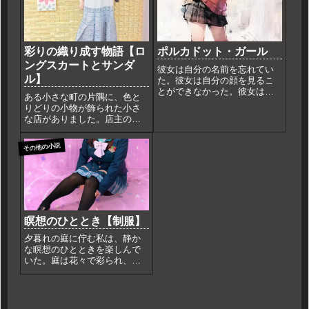
彩りの織り成す物語【ロ
ポルカドット・ガール
ングスカートとサンダ
彼女は自分の名前を忘れてい
ル】
た。彼女は自分の顔を見るこ
とができなかった。彼女は自
ある小さな町の片隅に、色と
分が何者なのか、どこから来
りどりの小物が飾られた小さ
たのか、どこへ行くのか、わ
な店がありました。店主のミ
からなかった。彼女はただ、
ナコは、世界中から集めた珍
ポルカドットのドレスとスカ
しい品々を売っていました。
ートを着て、街をさまよって
その他の小説
ミナコは今日も店の前で、新
いた。彼女はポルカドット・
しい商品を並べていました。
ガール...
彼女の目を引いたのは、鮮や
かな青と白の模様が描かれた
長いス...
瞑想のひととき【制服】
夕暮れの庭に佇む私は、静か
な瞑想のひとときを楽しんで
いた。庭は花々で彩られ、風
がそっと吹き抜けている。私
は木の下に座り、目を閉じ
た。心の中で「瞑想」という
言葉を繰り返すことなく、た