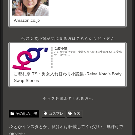
Amazon.co.jp
他の女装小説が気になる方はこちらからどうぞ♪
女装小説
このカテゴリでは、女装をきっかけに生まれる心の変化
や、自分ら...
古都礼奈 TS・男女入れ替わり小説集 -Reina Koto’s Body
Swap Stories-
チップを弾んでくれる方へ
その他の小説
コスプレ
女装
↓Xとかインスタとか、良ければ転載してください。無許可で
OKです♪