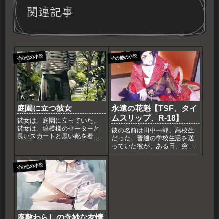
関連記事
その他の小説
その他の小説
庭園に立つ彼女
永遠の花魁【TSF、タイ
ムスリップ、R-18】
彼女は、庭園に立っていた。
彼女は、縞模様のセーターと
彼の名前は田中一郎、高校生
長いスカートと黒い靴を着て
だった。普通の学校生活を送
いた。彼女の顔はぼやけてい
っていた彼が、ある日、突然
た。彼女の背景には、木々と
の事故に巻き込まれ、気がつ
茂みと石灯籠があった。彼女
くと見知らぬ場所に立ってい
その他の小説
は、庭園に来るのが好きだっ
た。周囲を見渡すと、そこは
た。彼女は、庭園に来ると、
どうやら江戸時代の遊郭らし
心が落ち着くと感じていた。
き場所だった。「ここはどこ
彼女は...
だ…？」混乱する一郎の前
に、美し...
座敷わらしの奇妙な友情