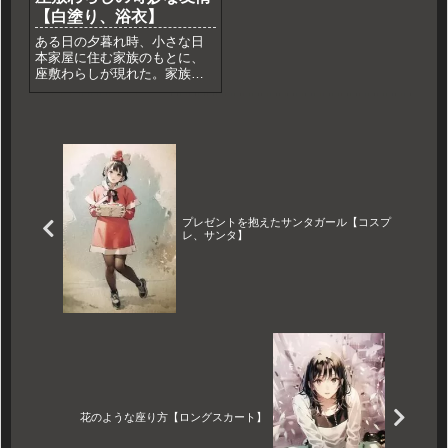
【白塗り、浴衣】
ある日の夕暮れ時、小さな日
本家屋に住む家族のもとに、
座敷わらしが現れた。家族は
驚きながらも、座敷わらしを
暖かく迎え入れ、一緒に暮ら
すことにした。座敷わらし
は、小さな身体と愛らしい笑
顔を持ちながらも、不思議な
力を持っていた。家族のため
に家事を...
プレゼントを抱えたサンタガール【コスプ
レ、サンタ】
花のような座り方【ロングスカート】