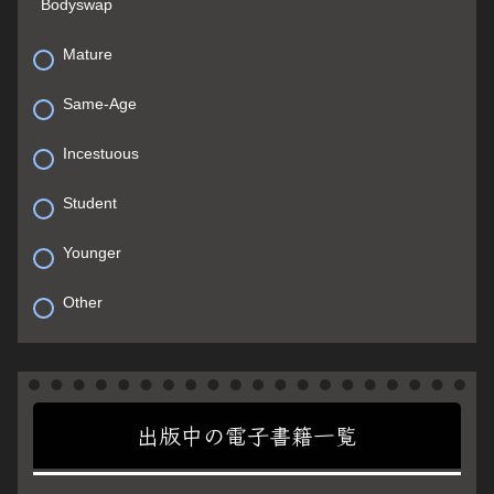
Bodyswap
Mature
Same-Age
Incestuous
Student
Younger
Other
出版中の電子書籍一覧