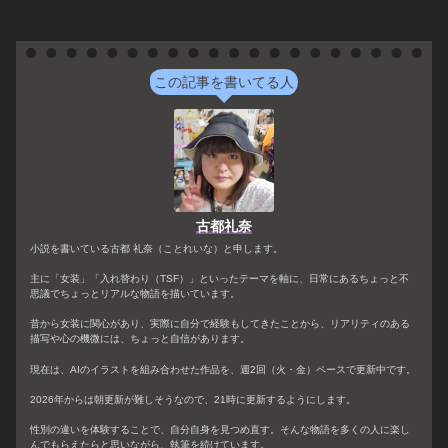
この記事を書いてる人
古都礼奈
小説を書いている古都 礼奈（ことれいな）と申します。
主に「女装」「入れ替わり（TSF）」といったテーマを軸に、日常にあるちょっと不
思議でちょっとリアルな物語を描いています。
昔から女装に関心があり、実際に自分で経験もしてきたことから、リアリティのある
描写や心の機微には、ちょっと自信があります。
現在は、AIのイラストを組み合わせた作品を、週2回（火・金）ペースで更新中です。
2026年からは朝更新が難しそうなので、21時に更新するようにします。
性別の違いを体験することで、自分自身を見つめ直す。そんな物語を多くの人に楽し
んでもらえたらと思いながら、執筆を続けています。