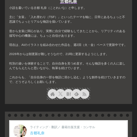
古都礼奈
小説を書いている古都 礼奈（ことれいな）と申します。
主に「女装」「入れ替わり（TSF）」といったテーマを軸に、日常にあるちょっと不
思議でちょっとリアルな物語を描いています。
昔から女装に関心があり、実際に自分で経験もしてきたことから、リアリティのある
描写や心の機微には、ちょっと自信があります。
現在は、AIのイラストを組み合わせた作品を、週2回（火・金）ペースで更新中です。
2026年からは朝更新が難しそうなので、21時に更新するようにします。
性別の違いを体験することで、自分自身を見つめ直す。そんな物語を多くの人に楽し
んでもらえたらと思いながら、執筆を続けています。
これからも、「自分自身の一部を物語に溶かし込む」ような創作を続けていきますの
で、どうぞよろしくお願いします。