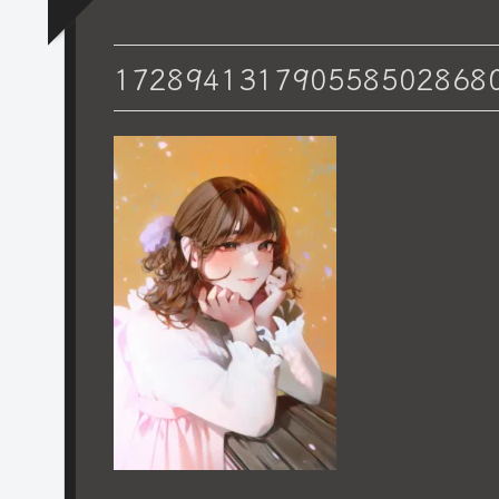
1728941317905585028680