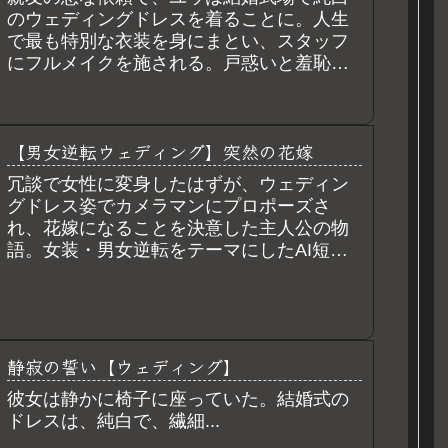
のウェディングドレスを着ることに。人生
で最も特別な衣装を身にまとい、スタッフ
にフルメイクを施される。戸惑いと羞恥
心、そして鏡に映る自分の姿に感じる高揚
感。一日だけの花嫁体験を描くショートス
トーリー。
【男女逆転ウェディング】突然の花嫁
冗談で女性に変身したはずが、ウェディン
グドレス姿でカメラマンにプロポーズさ
れ、花嫁になることを決意した主人公の物
語。女装・男女逆転をテーマにしたAI短編
小説。
静寂の誓い【ウェディング】
彼女は静かに椅子に座っていた。結婚式の
ドレスは、純白で、繊細...