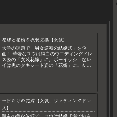
花嫁と花婿の衣装交換【女装】
大学の課題で「男女逆転の結婚式」を企
画！ 華奢なユウは純白のウエディングドレ
ス姿の「女装花嫁」に。ボーイッシュなレ
イは黒のタキシード姿の「花婿」に。友人
に囲まれ、バージンロードを歩くユウが感
じた、最高の「可愛くなりたい」という衝
動と幸福感とは？
一日だけの花嫁【女装、ウェディングドレ
ス】
親友の急な依頼で、ユウは結婚式場で純白