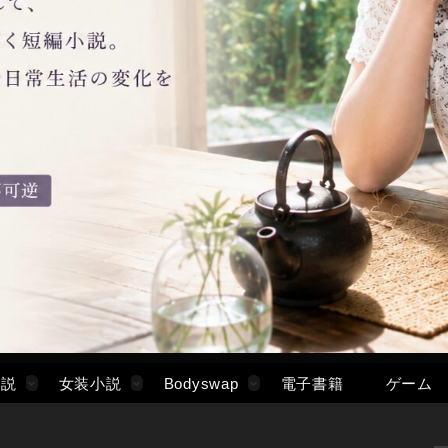
小説
女装小説
Bodyswap
電子書籍
ゲーム