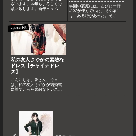
ざいます。本年もよろしくお
学園の裏庭には、古びた一軒
願い致します。新年早々ベタ
の家が佇んでいた。その家に
なネタですが振袖写真を使っ
は、ある噂があった。そこに
て。新年の朝、私は一人で神
住むのは、普通の学生ではな
社に向かった。今年はコロナ
く、不思議な力を持つ少女だ
その他の小説
ウイルスの影響で、家族や友
という。彼女の名はミユキ。
人と一緒に行くことができな
いつもセーラー服を着て、頭
かった。それでも、私は新し
には不思議なキャップをかぶ
い年に...
っていた。ある日、ミユキは
クラス...
私の友人さやかの素敵な
ドレス【チャイナドレ
ス】
こんにちは、皆さん。今日
は、私の友人さやかが結婚式
に着ていった素敵なドレスに
ついて紹介したいと思いま
す。さやかはファッションデ
ザイナーとして働いており、
自分でドレスをデザインして
作りました。彼女はこの写真
を撮って送ってくれました。
さやかはと...