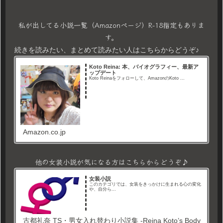
私が出してる小説一覧（Amazonページ）R-18指定もありま
す。
続きを読みたい、まとめて読みたい人はこちらからどうぞ♪
Koto Reina: 本、バイオグラフィー、最新ア
ップデート
Koto Reinaをフォローして、AmazonのKoto ...
Amazon.co.jp
他の女装小説が気になる方はこちらからどうぞ♪
女装小説
このカテゴリでは、女装をきっかけに生まれる心の変化
や、自分ら...
古都礼奈 TS・男女入れ替わり小説集 -Reina Koto’s Body