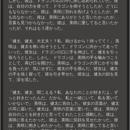
しかし、彼は、ドラゴンの口の中に閉じ込められていた。彼
は、自分の力を使って、ドラゴンを倒そうとしたが、どうに
もならなかった。彼は、美咲に別れを告げようとしたが、声
も出なかった。彼は、美咲にありがとうと言いたかったが、
言葉も見つからなかった。彼は、美咲に愛してると言いたか
ったが、それはもう遅かった。
「健太、健太、大丈夫！？私、助けるから！待ってて！」 美
咲は、健太を救い出そうとして、ドラゴンに向かって走って
いった。彼女は、ドラゴンの口に手を伸ばして、健太を引っ
張ろうとした。しかし、ドラゴンは、美咲の手を噛みつこう
として、再び口を開けた。美咲は、ドラゴンの牙にかすり傷
を負ったが、気にせずに、健太の手を掴んだ。彼女は、健太
の手を強く握って、彼を引き寄せた。彼女は、健太の顔を見
て、涙を流した。
「健太、健太、聞こえる？私、あなたのことが好きだよ。ず
っと好きだったんだ。だから、私と一緒にいて。私を置いて
いかないで」 美咲は、健太に告白した。彼女の言葉が、健太
の耳に届いた。健太は、美咲の言葉に驚いた。彼は、美咲が
自分のことを好きだと言ってくれたことに感動した。彼は、
美咲に答えたかった。彼は、美咲に笑顔を見せたかった。彼
は、美咲に抱きしめたかった。彼は、美咲に愛してると言い