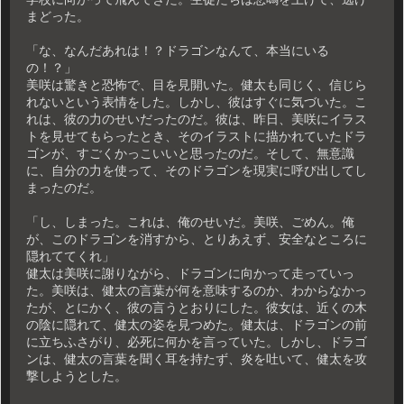
まどった。
「な、なんだあれは！？ドラゴンなんて、本当にいる
の！？」
美咲は驚きと恐怖で、目を見開いた。健太も同じく、信じら
れないという表情をした。しかし、彼はすぐに気づいた。こ
れは、彼の力のせいだったのだ。彼は、昨日、美咲にイラス
トを見せてもらったとき、そのイラストに描かれていたドラ
ゴンが、すごくかっこいいと思ったのだ。そして、無意識
に、自分の力を使って、そのドラゴンを現実に呼び出してし
まったのだ。
「し、しまった。これは、俺のせいだ。美咲、ごめん。俺
が、このドラゴンを消すから、とりあえず、安全なところに
隠れててくれ」
健太は美咲に謝りながら、ドラゴンに向かって走っていっ
た。美咲は、健太の言葉が何を意味するのか、わからなかっ
たが、とにかく、彼の言うとおりにした。彼女は、近くの木
の陰に隠れて、健太の姿を見つめた。健太は、ドラゴンの前
に立ちふさがり、必死に何かを言っていた。しかし、ドラゴ
ンは、健太の言葉を聞く耳を持たず、炎を吐いて、健太を攻
撃しようとした。