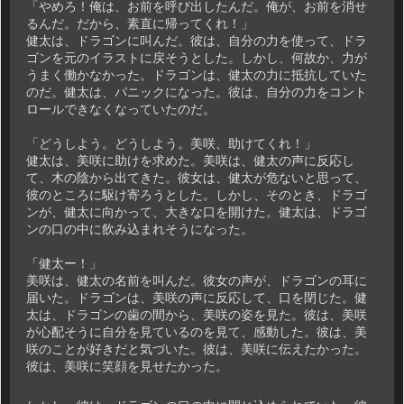
「やめろ！俺は、お前を呼び出したんだ。俺が、お前を消せ
るんだ。だから、素直に帰ってくれ！」
健太は、ドラゴンに叫んだ。彼は、自分の力を使って、ドラ
ゴンを元のイラストに戻そうとした。しかし、何故か、力が
うまく働かなかった。ドラゴンは、健太の力に抵抗していた
のだ。健太は、パニックになった。彼は、自分の力をコント
ロールできなくなっていたのだ。
「どうしよう。どうしよう。美咲、助けてくれ！」
健太は、美咲に助けを求めた。美咲は、健太の声に反応し
て、木の陰から出てきた。彼女は、健太が危ないと思って、
彼のところに駆け寄ろうとした。しかし、そのとき、ドラゴ
ンが、健太に向かって、大きな口を開けた。健太は、ドラゴ
ンの口の中に飲み込まれそうになった。
「健太ー！」
美咲は、健太の名前を叫んだ。彼女の声が、ドラゴンの耳に
届いた。ドラゴンは、美咲の声に反応して、口を閉じた。健
太は、ドラゴンの歯の間から、美咲の姿を見た。彼は、美咲
が心配そうに自分を見ているのを見て、感動した。彼は、美
咲のことが好きだと気づいた。彼は、美咲に伝えたかった。
彼は、美咲に笑顔を見せたかった。