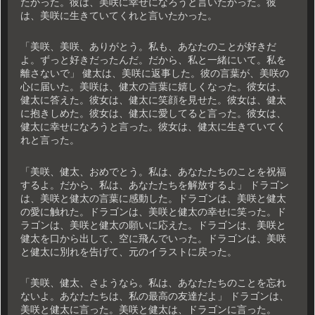
たかった。彼は、美咲に幸せになろうと言いたかった。彼
は、美咲に生きていてくれと言いたかった。
「美咲、美咲、ありがとう。私も、あなたのことが好きだ
よ。ずっと好きだったんだ。だから、私と一緒にいて。私を
離さないで」 健太は、美咲に返事した。彼の言葉が、美咲の
心に届いた。美咲は、健太の言葉に嬉しくなった。彼女は、
健太に答えた。彼女は、健太に笑顔を見せた。彼女は、健太
に抱きしめた。彼女は、健太に愛してると言った。彼女は、
健太に幸せになろうと言った。彼女は、健太に生きていてく
れと言った。
「美咲、健太、おめでとう。私は、あなたたちのことを祝福
するよ。だから、私は、あなたたちを解放するよ」 ドラゴン
は、美咲と健太の言葉に感動した。ドラゴンは、美咲と健太
の愛に触れた。ドラゴンは、美咲と健太の幸せに笑った。ド
ラゴンは、美咲と健太の願いに応えた。ドラゴンは、美咲と
健太を口から出して、空に飛んでいった。ドラゴンは、美咲
と健太に別れを告げて、元のイラストに戻った。
「美咲、健太、さようなら。私は、あなたたちのことを忘れ
ないよ。あなたたちは、私の最高の友達だよ」 ドラゴンは、
美咲と健太に言った。美咲と健太は、ドラゴンに言った。