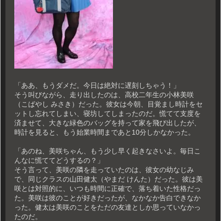
「ああ、もうダメだ。今日は絶対に遅刻しちゃう！」
そう叫びながら、走り出したのは、高校二年生の小林美咲
（こばやし みさき）だった。彼女は今朝、目覚まし時計をセ
ットし忘れてしまい、寝坊してしまったのだ。慌てて支度を
済ませて、大きな緑色のバッグを持って家を飛び出したが、
時計を見ると、もう始業時間まであと10分しかなかった。
「あのね、美咲ちゃん、もう少し早く起きなさいよ。毎日こ
んなに慌ててどうするの？」
そう言って、美咲の隣を走っていたのは、彼女の幼なじみ
で、同じクラスの山田健太（やまだ けんた）だった。彼は美
咲とは対照的に、いつも時間に正確で、落ち着いた性格だっ
た。美咲は彼のことが好きだったが、なかなか告白できなか
った。健太は美咲のことをただの友達としか思っていなかっ
たのだ。