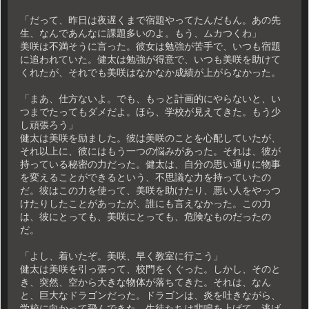
「だって、昨日は夜遅くまで宿題やってたんだもん。あの先
生、なんであんなに課題多いのよ。もう、ムカつくわ」
美咲は不満そうに言った。彼女は勉強が苦手で、いつも宿題
に追われていた。健太は勉強が得意で、いつも美咲を助けて
くれたが、それでも美咲はなかなか成績が上がらなかった。
「まあ、仕方ないよ。でも、もっと計画的にやらないと、い
つまでたってもダメだよ。ほら、学校が見えてきた。もう少
し頑張ろう」
健太は美咲を励ました。彼は美咲のことを心配していたが、
それ以上に、彼にはもう一つの悩みがあった。それは、彼が
持っている秘密の力だった。健太は、自分の思い通りに物事
を変えることができるという、不思議な力を持っていたの
だ。彼はこの力を使って、美咲を助けたり、悪い人をやっつ
けたりしたことがあったが、誰にも言えなかった。この力
は、彼にとっても、美咲にとっても、危険なものだったの
だ。
「よし、着いたぞ。美咲、早く教室に行こう」
健太は美咲を引っ張って、校門をくぐった。しかし、そのと
き、突然、空から大きな物体が落ちてきた。それは、なん
と、巨大なドラゴンだった。ドラゴンは、炎を吐きながら、
学校に向かって飛んできた。生徒たちは悲鳴を上げて、逃げ