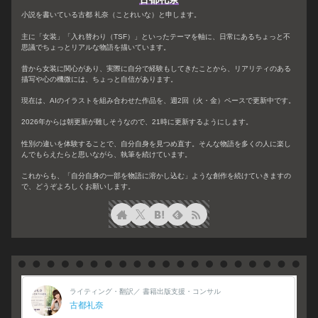
小説を書いている古都 礼奈（ことれいな）と申します。
主に「女装」「入れ替わり（TSF）」といったテーマを軸に、日常にあるちょっと不
思議でちょっとリアルな物語を描いています。
昔から女装に関心があり、実際に自分で経験もしてきたことから、リアリティのある
描写や心の機微には、ちょっと自信があります。
現在は、AIのイラストを組み合わせた作品を、週2回（火・金）ペースで更新中です。
2026年からは朝更新が難しそうなので、21時に更新するようにします。
性別の違いを体験することで、自分自身を見つめ直す。そんな物語を多くの人に楽し
んでもらえたらと思いながら、執筆を続けています。
これからも、「自分自身の一部を物語に溶かし込む」ような創作を続けていきますの
で、どうぞよろしくお願いします。