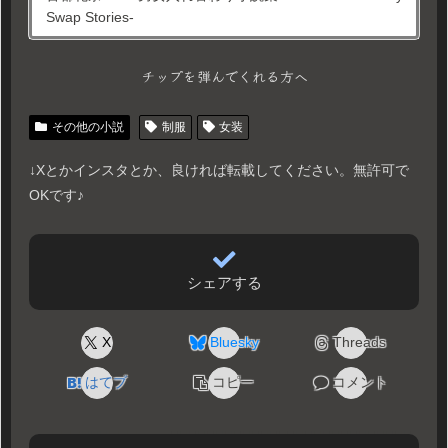
Swap Stories-
チップを弾んでくれる方へ
その他の小説
制服
女装
↓Xとかインスタとか、良ければ転載してください。無許可で
OKです♪
シェアする
X
Bluesky
Threads
はてブ
コピー
コメント