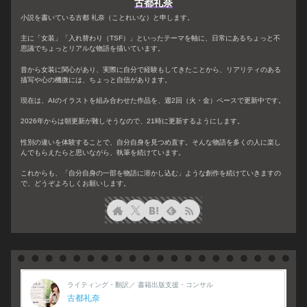
古都礼奈
小説を書いている古都 礼奈（ことれいな）と申します。
主に「女装」「入れ替わり（TSF）」といったテーマを軸に、日常にあるちょっと不
思議でちょっとリアルな物語を描いています。
昔から女装に関心があり、実際に自分で経験もしてきたことから、リアリティのある
描写や心の機微には、ちょっと自信があります。
現在は、AIのイラストを組み合わせた作品を、週2回（火・金）ペースで更新中です。
2026年からは朝更新が難しそうなので、21時に更新するようにします。
性別の違いを体験することで、自分自身を見つめ直す。そんな物語を多くの人に楽し
んでもらえたらと思いながら、執筆を続けています。
これからも、「自分自身の一部を物語に溶かし込む」ような創作を続けていきますの
で、どうぞよろしくお願いします。