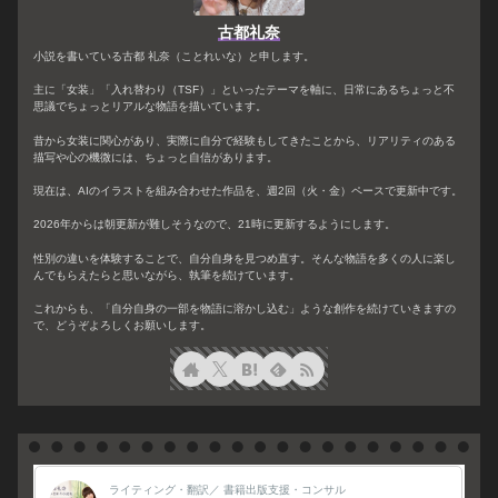
古都礼奈
小説を書いている古都 礼奈（ことれいな）と申します。
主に「女装」「入れ替わり（TSF）」といったテーマを軸に、日常にあるちょっと不
思議でちょっとリアルな物語を描いています。
昔から女装に関心があり、実際に自分で経験もしてきたことから、リアリティのある
描写や心の機微には、ちょっと自信があります。
現在は、AIのイラストを組み合わせた作品を、週2回（火・金）ペースで更新中です。
2026年からは朝更新が難しそうなので、21時に更新するようにします。
性別の違いを体験することで、自分自身を見つめ直す。そんな物語を多くの人に楽し
んでもらえたらと思いながら、執筆を続けています。
これからも、「自分自身の一部を物語に溶かし込む」ような創作を続けていきますの
で、どうぞよろしくお願いします。