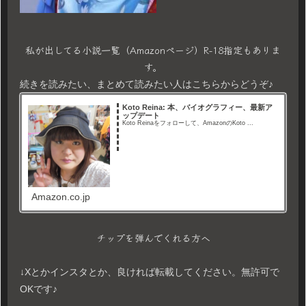
私が出してる小説一覧（Amazonページ）R-18指定もありま
す。
続きを読みたい、まとめて読みたい人はこちらからどうぞ♪
Koto Reina: 本、バイオグラフィー、最新ア
ップデート
Koto Reinaをフォローして、AmazonのKoto ...
Amazon.co.jp
チップを弾んでくれる方へ
↓Xとかインスタとか、良ければ転載してください。無許可で
OKです♪