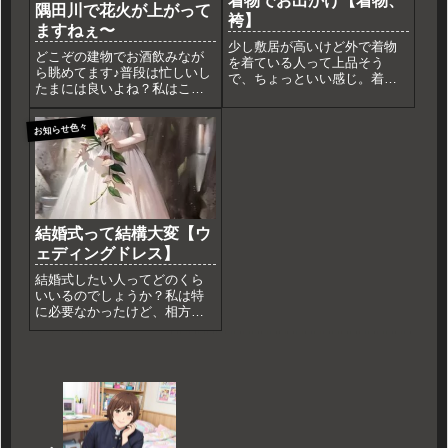
着物でお出かけ【着物、
隅田川で花火が上がって
袴】
ますねぇ〜
少し敷居が高いけど外で着物
どこぞの建物でお酒飲みなが
を着ている人って上品そう
ら眺めてます♪普段は忙しいし
で、ちょっといい感じ。着付
たまには良いよね？私はこの
けは難しいけど、帯が締まる
辺に泊まって明日に帰りま
と背筋が伸びて綺麗に歩ける
す。日帰りの人はがんばっ
気がする。浴衣を着てはしゃ
お知らせ色々
て！
いでもいいけどお参りなんか
はこっちの方が合ってそう。
自分で着たのはこちらの写真
これは袴...
結婚式って結構大変【ウ
ェディングドレス】
結婚式したい人ってどのくら
いいるのでしょうか？私は特
に必要なかったけど、相方は
したがってたのであまり大き
くない規模ですが、やりまし
た。そして、女性はやっぱり
ウェディングドレスを楽しみ
に打ち合わせ中に出るわ出る
わの高級ドレス男側なんでプ
ランに...