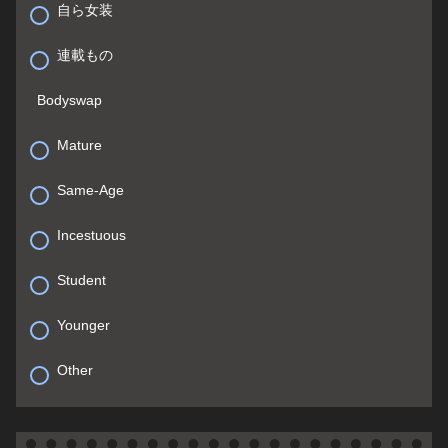
自ら女装
連載もの
Bodyswap
Mature
Same-Age
Incestuous
Student
Younger
Other