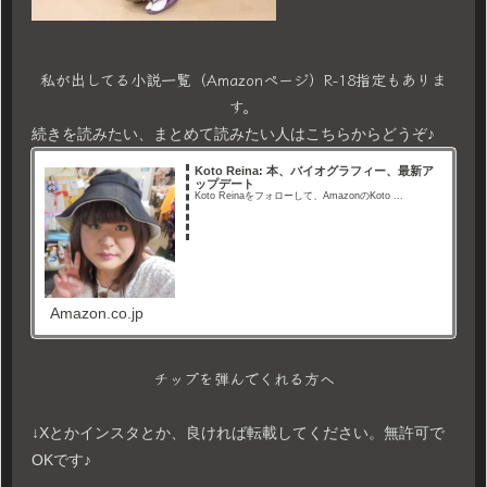
私が出してる小説一覧（Amazonページ）R-18指定もありま
す。
続きを読みたい、まとめて読みたい人はこちらからどうぞ♪
Koto Reina: 本、バイオグラフィー、最新ア
ップデート
Koto Reinaをフォローして、AmazonのKoto ...
Amazon.co.jp
チップを弾んでくれる方へ
↓Xとかインスタとか、良ければ転載してください。無許可で
OKです♪