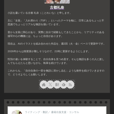
古都礼奈
小説を書いている古都 礼奈（ことれいな）と申します。
主に「女装」「入れ替わり（TSF）」といったテーマを軸に、日常にあるちょっと不
思議でちょっとリアルな物語を描いています。
昔から女装に関心があり、実際に自分で経験もしてきたことから、リアリティのある
描写や心の機微には、ちょっと自信があります。
現在は、AIのイラストを組み合わせた作品を、週2回（火・金）ペースで更新中です。
2026年からは朝更新が難しそうなので、21時に更新するようにします。
性別の違いを体験することで、自分自身を見つめ直す。そんな物語を多くの人に楽し
んでもらえたらと思いながら、執筆を続けています。
これからも、「自分自身の一部を物語に溶かし込む」ような創作を続けていきますの
で、どうぞよろしくお願いします。