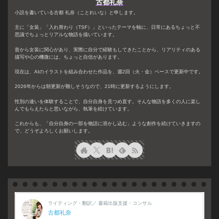
古都礼奈
小説を書いている古都 礼奈（ことれいな）と申します。
主に「女装」「入れ替わり（TSF）」といったテーマを軸に、日常にあるちょっと不
思議でちょっとリアルな物語を描いています。
昔から女装に関心があり、実際に自分で経験もしてきたことから、リアリティのある
描写や心の機微には、ちょっと自信があります。
現在は、AIのイラストを組み合わせた作品を、週2回（火・金）ペースで更新中です。
2026年からは朝更新が難しそうなので、21時に更新するようにします。
性別の違いを体験することで、自分自身を見つめ直す。そんな物語を多くの人に楽し
んでもらえたらと思いながら、執筆を続けています。
これからも、「自分自身の一部を物語に溶かし込む」ような創作を続けていきますの
で、どうぞよろしくお願いします。