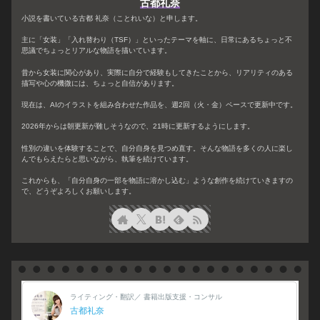
古都礼奈
小説を書いている古都 礼奈（ことれいな）と申します。
主に「女装」「入れ替わり（TSF）」といったテーマを軸に、日常にあるちょっと不
思議でちょっとリアルな物語を描いています。
昔から女装に関心があり、実際に自分で経験もしてきたことから、リアリティのある
描写や心の機微には、ちょっと自信があります。
現在は、AIのイラストを組み合わせた作品を、週2回（火・金）ペースで更新中です。
2026年からは朝更新が難しそうなので、21時に更新するようにします。
性別の違いを体験することで、自分自身を見つめ直す。そんな物語を多くの人に楽し
んでもらえたらと思いながら、執筆を続けています。
これからも、「自分自身の一部を物語に溶かし込む」ような創作を続けていきますの
で、どうぞよろしくお願いします。