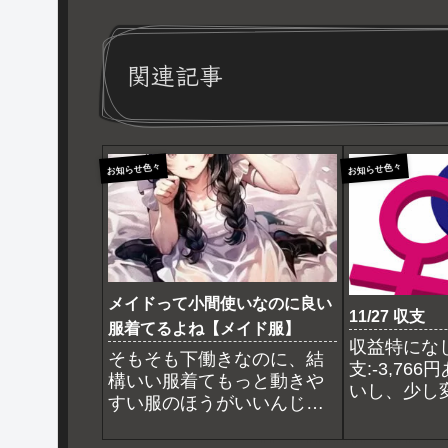
関連記事
お知らせ色々
お知らせ色々
メイドって小間使いなのに良い
11/27 収支
服着てるよね【メイド服】
収益特にな
そもそも下働きなのに、結
支:-3,76
構いい服着てもっと動きや
いし、少し
すい服のほうがいいんじゃ
だけ書けば
ないか？ロマンを無視する
ならそう思っていたけど御