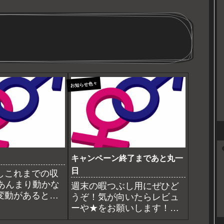
お知らせ色々
キャンペーン終了まであと丸一
日
しこれまでの収
6円あんまり動かな
週末の暇つぶし用にぜひど
変動があるとき
うぞ！気が向いたらレビュ
いいかな？
ーや★をお願いします！あ
くまで、皆さんへの還元の