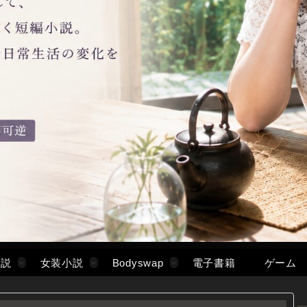
小説
女装小説
Bodyswap
電子書籍
ゲーム