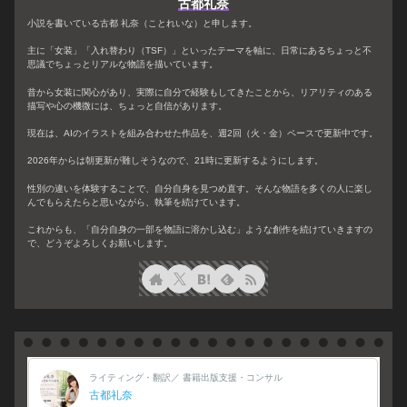
古都礼奈
小説を書いている古都 礼奈（ことれいな）と申します。
主に「女装」「入れ替わり（TSF）」といったテーマを軸に、日常にあるちょっと不
思議でちょっとリアルな物語を描いています。
昔から女装に関心があり、実際に自分で経験もしてきたことから、リアリティのある
描写や心の機微には、ちょっと自信があります。
現在は、AIのイラストを組み合わせた作品を、週2回（火・金）ペースで更新中です。
2026年からは朝更新が難しそうなので、21時に更新するようにします。
性別の違いを体験することで、自分自身を見つめ直す。そんな物語を多くの人に楽し
んでもらえたらと思いながら、執筆を続けています。
これからも、「自分自身の一部を物語に溶かし込む」ような創作を続けていきますの
で、どうぞよろしくお願いします。