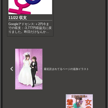
わの高級ドレス男側なんでプ
という悦楽 - カクヨムあと...
ランに...
11/22 収支
Googleアドセンス:＋2円今ま
での収支：-3,777円収益元に戻
りました。昨日だけなんかバ
グってた？
最近読まれてるページの追加イラスト