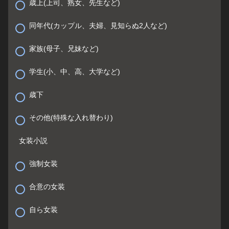
歳上(上司、熟女、先生など)
同年代(カップル、夫婦、見知らぬ2人など)
家族(母子、兄妹など)
学生(小、中、高、大学など)
歳下
その他(特殊な入れ替わり)
女装小説
強制女装
合意の女装
自ら女装