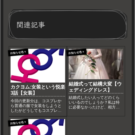
関連記事
お知らせ色々
お知らせ色々
結婚式って結構大変【ウ
カクヨム:女装という悦楽
ェディングドレス】
3話【女装】
結婚式したい人ってどのくら
今回の更新分は、コスプレか
いいるのでしょうか？私は特
ら普通の服で女装をしようと
に必要なかったけど、相方は
したがどうしてもコスプレよ
したがってたのであまり大き
りの派手な服になってしま
くない規模ですが、やりまし
う。迷いつつも楽しんでるっ
た。そして、女性はやっぱり
お知らせ色々
て感じです。文章のみです
ウェディングドレスを楽しみ
が、こちらもどうぞ♪日常と非
に打ち合わせ中に出るわ出る
日常を行き来する楽しみ - 女装