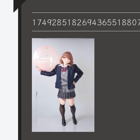
174928518269436551880