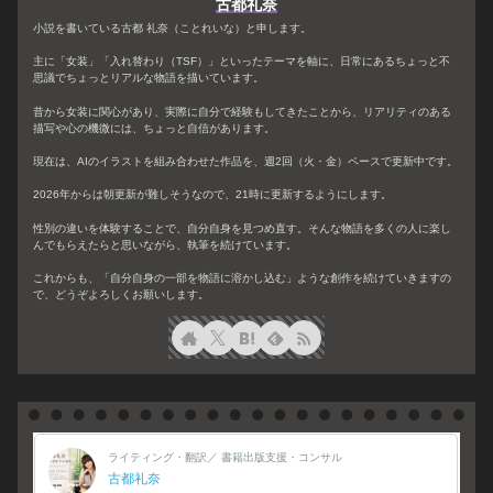
古都礼奈
小説を書いている古都 礼奈（ことれいな）と申します。
主に「女装」「入れ替わり（TSF）」といったテーマを軸に、日常にあるちょっと不
思議でちょっとリアルな物語を描いています。
昔から女装に関心があり、実際に自分で経験もしてきたことから、リアリティのある
描写や心の機微には、ちょっと自信があります。
現在は、AIのイラストを組み合わせた作品を、週2回（火・金）ペースで更新中です。
2026年からは朝更新が難しそうなので、21時に更新するようにします。
性別の違いを体験することで、自分自身を見つめ直す。そんな物語を多くの人に楽し
んでもらえたらと思いながら、執筆を続けています。
これからも、「自分自身の一部を物語に溶かし込む」ような創作を続けていきますの
で、どうぞよろしくお願いします。