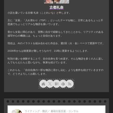
古都礼奈
小説を書いている古都 礼奈（ことれいな）と申します。
主に「女装」「入れ替わり（TSF）」といったテーマを軸に、日常にあるちょっと不
思議でちょっとリアルな物語を描いています。
昔から女装に関心があり、実際に自分で経験もしてきたことから、リアリティのある
描写や心の機微には、ちょっと自信があります。
現在は、AIのイラストを組み合わせた作品を、週2回（火・金）ペースで更新中です。
2026年からは朝更新が難しそうなので、21時に更新するようにします。
性別の違いを体験することで、自分自身を見つめ直す。そんな物語を多くの人に楽し
んでもらえたらと思いながら、執筆を続けています。
これからも、「自分自身の一部を物語に溶かし込む」ような創作を続けていきますの
で、どうぞよろしくお願いします。