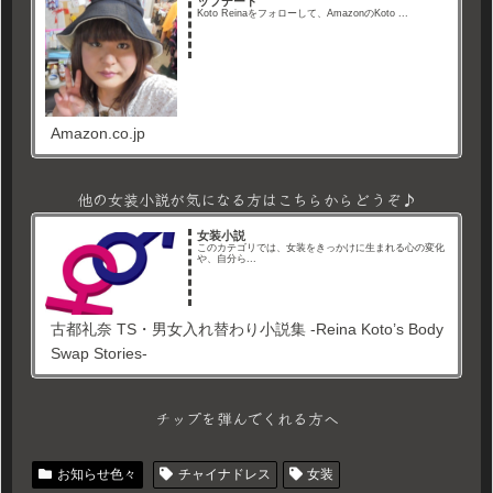
ップデート
Koto Reinaをフォローして、AmazonのKoto ...
Amazon.co.jp
他の女装小説が気になる方はこちらからどうぞ♪
女装小説
このカテゴリでは、女装をきっかけに生まれる心の変化
や、自分ら...
古都礼奈 TS・男女入れ替わり小説集 -Reina Koto’s Body
Swap Stories-
チップを弾んでくれる方へ
お知らせ色々
チャイナドレス
女装