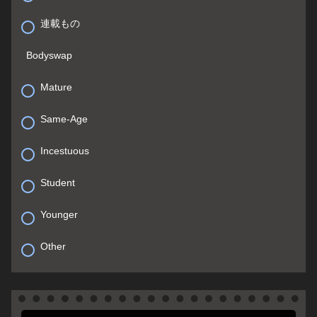
連載もの
Bodyswap
Mature
Same-Age
Incestuous
Student
Younger
Other