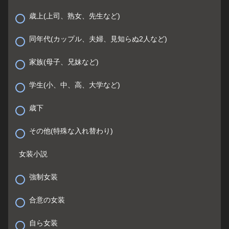
歳上(上司、熟女、先生など)
同年代(カップル、夫婦、見知らぬ2人など)
家族(母子、兄妹など)
学生(小、中、高、大学など)
歳下
その他(特殊な入れ替わり)
女装小説
強制女装
合意の女装
自ら女装