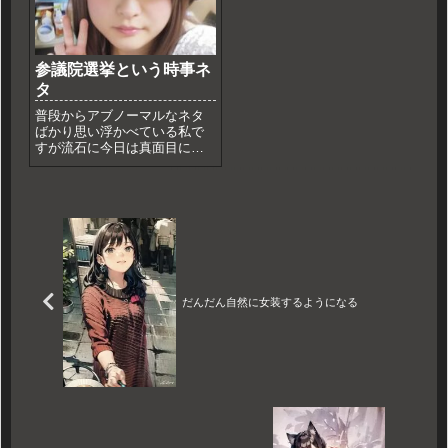
続けないと、すぐ飽きられ
る。⋯そ...
参議院選挙という時事ネ
タ
普段からアブノーマルなネタ
ばかり思い浮かべている私で
すが流石に今日は真面目に選
挙に行きます。どこに入れた
かはあえて答えませんが個人
的には自民党：今のままなら
生活崩壊、日本崩壊公明党：
自民党のお友達立憲民主党：
唯一自民党より信用できな
い。維新...
だんだん自然に女装するようになる