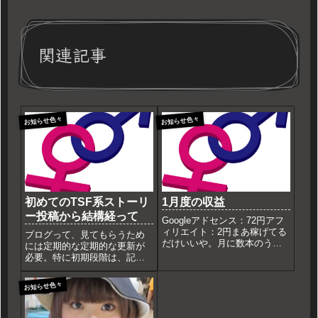
関連記事
お知らせ色々
お知らせ色々
初めてのTSF系ストーリ
1月度の収益
ー投稿から結構経って
Googleアドセンス：72円アフ
ィリエイト：2円まあ稼げてる
ブログって、見てもらうため
だけいいや。月に数本のうま
には定期的な定期的な更新が
い棒買えるぜ！なので、ご面
必要。特に初期段階は、記事
倒ですがいたる所をクリック
が無いとそもそも来る目的も
してくれると嬉しい。契約し
ないし。ある程度まとまった
お知らせ色々
てくれると尚嬉しい。サーバ
記事があれば、更新が減って
ーのレンタル代からするとま
も良いところもあるけどうち
だ赤字。元が取れたら有...
みたいなところは常時更新し