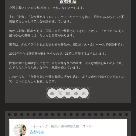
古都礼奈
小説を書いている古都 礼奈（ことれいな）と申します。
主に「女装」「入れ替わり（TSF）」といったテーマを軸に、日常にあるちょっと不
思議でちょっとリアルな物語を描いています。
昔から女装に関心があり、実際に自分で経験もしてきたことから、リアリティのある
描写や心の機微には、ちょっと自信があります。
現在は、AIのイラストを組み合わせた作品を、週2回（火・金）ペースで更新中です。
2026年からは朝更新が難しそうなので、21時に更新するようにします。
性別の違いを体験することで、自分自身を見つめ直す。そんな物語を多くの人に楽し
んでもらえたらと思いながら、執筆を続けています。
これからも、「自分自身の一部を物語に溶かし込む」ような創作を続けていきますの
で、どうぞよろしくお願いします。