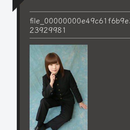
file_00000000e49c61f6b9
23929981