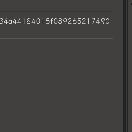
e34a44184015f089265217490