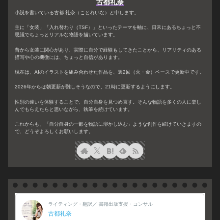
古都礼奈
小説を書いている古都 礼奈（ことれいな）と申します。
主に「女装」「入れ替わり（TSF）」といったテーマを軸に、日常にあるちょっと不
思議でちょっとリアルな物語を描いています。
昔から女装に関心があり、実際に自分で経験もしてきたことから、リアリティのある
描写や心の機微には、ちょっと自信があります。
現在は、AIのイラストを組み合わせた作品を、週2回（火・金）ペースで更新中です。
2026年からは朝更新が難しそうなので、21時に更新するようにします。
性別の違いを体験することで、自分自身を見つめ直す。そんな物語を多くの人に楽し
んでもらえたらと思いながら、執筆を続けています。
これからも、「自分自身の一部を物語に溶かし込む」ような創作を続けていきますの
で、どうぞよろしくお願いします。