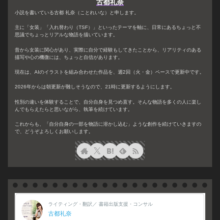
古都礼奈
小説を書いている古都 礼奈（ことれいな）と申します。
主に「女装」「入れ替わり（TSF）」といったテーマを軸に、日常にあるちょっと不
思議でちょっとリアルな物語を描いています。
昔から女装に関心があり、実際に自分で経験もしてきたことから、リアリティのある
描写や心の機微には、ちょっと自信があります。
現在は、AIのイラストを組み合わせた作品を、週2回（火・金）ペースで更新中です。
2026年からは朝更新が難しそうなので、21時に更新するようにします。
性別の違いを体験することで、自分自身を見つめ直す。そんな物語を多くの人に楽し
んでもらえたらと思いながら、執筆を続けています。
これからも、「自分自身の一部を物語に溶かし込む」ような創作を続けていきますの
で、どうぞよろしくお願いします。