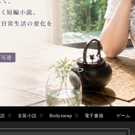
小説
女装小説
Bodyswap
電子書籍
ゲーム