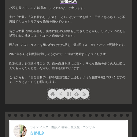
古都礼奈
小説を書いている古都 礼奈（ことれいな）と申します。
主に「女装」「入れ替わり（TSF）」といったテーマを軸に、日常にあるちょっと不
思議でちょっとリアルな物語を描いています。
昔から女装に関心があり、実際に自分で経験もしてきたことから、リアリティのある
描写や心の機微には、ちょっと自信があります。
現在は、AIのイラストを組み合わせた作品を、週2回（火・金）ペースで更新中です。
2026年からは朝更新が難しそうなので、21時に更新するようにします。
性別の違いを体験することで、自分自身を見つめ直す。そんな物語を多くの人に楽し
んでもらえたらと思いながら、執筆を続けています。
これからも、「自分自身の一部を物語に溶かし込む」ような創作を続けていきますの
で、どうぞよろしくお願いします。