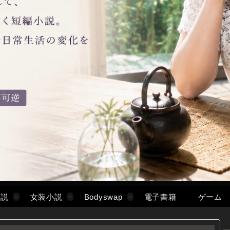
小説
女装小説
Bodyswap
電子書籍
ゲーム