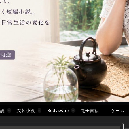
小説
女装小説
Bodyswap
電子書籍
ゲーム