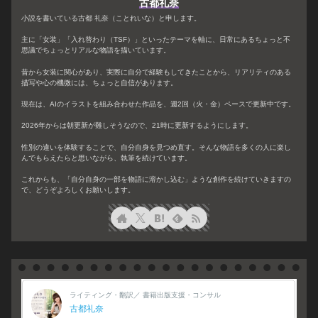
古都礼奈
小説を書いている古都 礼奈（ことれいな）と申します。
主に「女装」「入れ替わり（TSF）」といったテーマを軸に、日常にあるちょっと不
思議でちょっとリアルな物語を描いています。
昔から女装に関心があり、実際に自分で経験もしてきたことから、リアリティのある
描写や心の機微には、ちょっと自信があります。
現在は、AIのイラストを組み合わせた作品を、週2回（火・金）ペースで更新中です。
2026年からは朝更新が難しそうなので、21時に更新するようにします。
性別の違いを体験することで、自分自身を見つめ直す。そんな物語を多くの人に楽し
んでもらえたらと思いながら、執筆を続けています。
これからも、「自分自身の一部を物語に溶かし込む」ような創作を続けていきますの
で、どうぞよろしくお願いします。