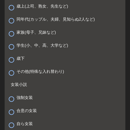
歳上(上司、熟女、先生など)
同年代(カップル、夫婦、見知らぬ2人など)
家族(母子、兄妹など)
学生(小、中、高、大学など)
歳下
その他(特殊な入れ替わり)
女装小説
強制女装
合意の女装
自ら女装