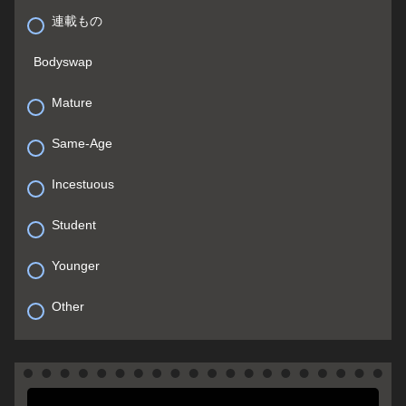
連載もの
Bodyswap
Mature
Same-Age
Incestuous
Student
Younger
Other