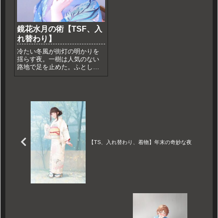
鏡花水月の術【TSF、入
れ替わり】
冷たい冬風が街灯の明かりを
揺らす夜。一樹は人気のない
路地で足を止めた。ふとした
違和感に振り返ると、艶やか
な青い着物を纏った女性が微
笑んでいた。彼女の姿は、ま
るで絵画から抜け出してきた
ように美しかった。「こんな
時間に、一人？」女性の声は
鈴の音...
【TS、入れ替わり、着物】年末の奇妙な夜