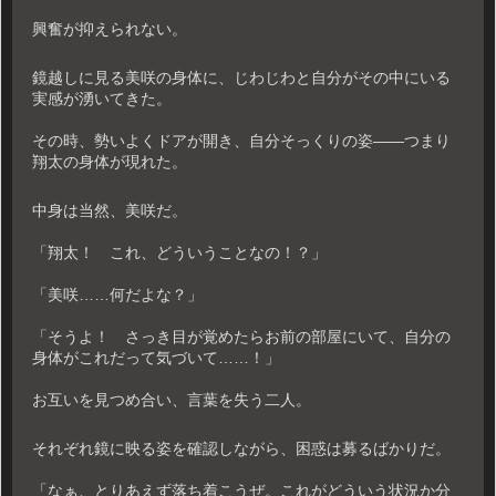
興奮が抑えられない。
鏡越しに見る美咲の身体に、じわじわと自分がその中にいる
実感が湧いてきた。
その時、勢いよくドアが開き、自分そっくりの姿――つまり
翔太の身体が現れた。
中身は当然、美咲だ。
「翔太！ これ、どういうことなの！？」
「美咲……何だよな？」
「そうよ！ さっき目が覚めたらお前の部屋にいて、自分の
身体がこれだって気づいて……！」
お互いを見つめ合い、言葉を失う二人。
それぞれ鏡に映る姿を確認しながら、困惑は募るばかりだ。
「なぁ、とりあえず落ち着こうぜ。これがどういう状況か分