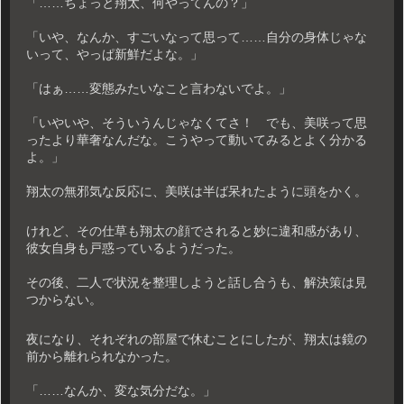
「……ちょっと翔太、何やってんの？」
「いや、なんか、すごいなって思って……自分の身体じゃな
いって、やっぱ新鮮だよな。」
「はぁ……変態みたいなこと言わないでよ。」
「いやいや、そういうんじゃなくてさ！ でも、美咲って思
ったより華奢なんだな。こうやって動いてみるとよく分かる
よ。」
翔太の無邪気な反応に、美咲は半ば呆れたように頭をかく。
けれど、その仕草も翔太の顔でされると妙に違和感があり、
彼女自身も戸惑っているようだった。
その後、二人で状況を整理しようと話し合うも、解決策は見
つからない。
夜になり、それぞれの部屋で休むことにしたが、翔太は鏡の
前から離れられなかった。
「……なんか、変な気分だな。」