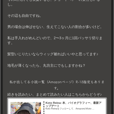
し。
その辺も自由ですね。
男の場合は伸ばせない、生えてこない人の割合が多いけど。
私は手入れがめんどいので、2〜3ヶ月に1回バッサリ切りま
す。
髪型いじりたいならウィッグ被ればいいやと思ってます♪
地毛が薄くなったら、丸坊主にでもしますかね？
私が出してる小説一覧（Amazonページ）R-18指定もありま
す。
続きを読みたい、まとめて読みたい人はこちらからどうぞ♪
Koto Reina: 本、バイオグラフィー、最新ア
ップデート
Koto Reinaをフォローして、AmazonのKoto ...