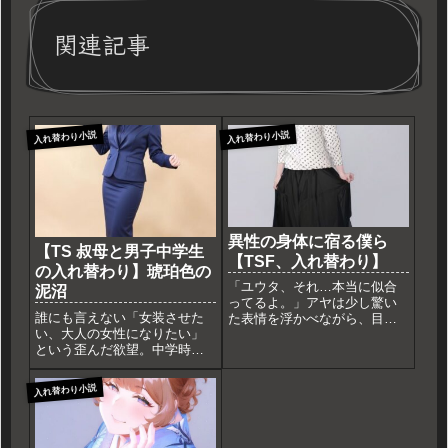
関連記事
入れ替わり小説
入れ替わり小説
異性の身体に宿る僕ら
【TS 叔母と男子中学生
【TSF、入れ替わり】
の入れ替わり】琥珀色の
「ユウタ、それ…本当に似合
泥沼
ってるよ。」アヤは少し驚い
誰にも言えない「女装させた
た表情を浮かべながら、目の
い、大人の女性になりたい」
前に立つユウタを見上げた。
という歪んだ欲望。中学時代
ユウタは普段とは違い、白い
の僕の記憶と渇望を、琥珀色
ブラウスに黒のスカート、そ
の泥沼に沈めて書き上げまし
して少し丈の長いブーツを履
入れ替わり小説
た。叔母の肉体を奪い、少女
いていた。その姿が想像以上
に飼い慣らされる少年の物
に自然で、アヤも思わず感心
語。ブログにて冒頭サンプル
してし...
公開中＆Amazonで発売開始。