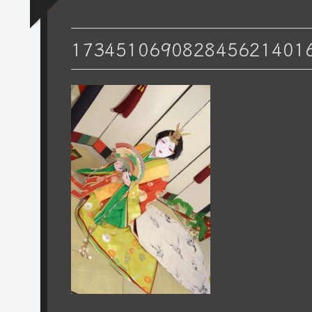
173451069082845621401