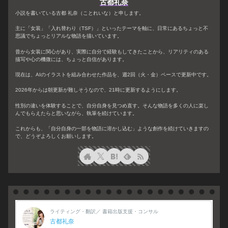
古都礼奈
小説を書いている古都 礼奈（ことれいな）と申します。
主に「女装」「入れ替わり（TSF）」といったテーマを軸に、日常にあるちょっと不
思議でちょっとリアルな物語を描いています。
昔から女装に関心があり、実際に自分で経験もしてきたことから、リアリティのある
描写や心の機微には、ちょっと自信があります。
現在は、AIのイラストを組み合わせた作品を、週2回（火・金）ペースで更新中です。
2026年からは朝更新が難しそうなので、21時に更新するようにします。
性別の違いを体験することで、自分自身を見つめ直す。そんな物語を多くの人に楽し
んでもらえたらと思いながら、執筆を続けています。
これからも、「自分自身の一部を物語に溶かし込む」ような創作を続けていきますの
で、どうぞよろしくお願いします。