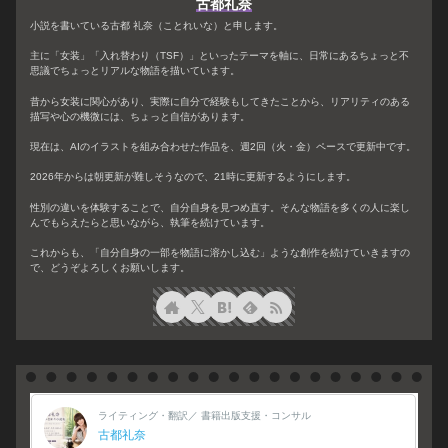
古都礼奈
小説を書いている古都 礼奈（ことれいな）と申します。
主に「女装」「入れ替わり（TSF）」といったテーマを軸に、日常にあるちょっと不
思議でちょっとリアルな物語を描いています。
昔から女装に関心があり、実際に自分で経験もしてきたことから、リアリティのある
描写や心の機微には、ちょっと自信があります。
現在は、AIのイラストを組み合わせた作品を、週2回（火・金）ペースで更新中です。
2026年からは朝更新が難しそうなので、21時に更新するようにします。
性別の違いを体験することで、自分自身を見つめ直す。そんな物語を多くの人に楽し
んでもらえたらと思いながら、執筆を続けています。
これからも、「自分自身の一部を物語に溶かし込む」ような創作を続けていきますの
で、どうぞよろしくお願いします。